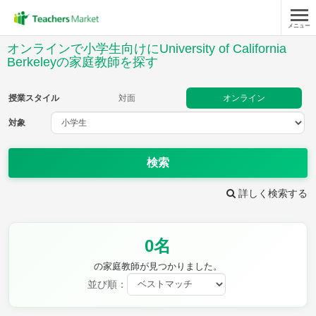
メニュー
授業スタイル
オンラインで小学生向けにUniversity of California
Berkeleyの家庭教師を探す
対面
オンライン
授業スタイル
対面
オンライン
対象
対象
検索
教科
詳しく検索する
国語
社会
算数
理科
英語
音楽
家庭科
保健・体育
図画工作
書写
0名
時給：¥1,000 ～ ¥10,000
の家庭教師が見つかりました。
並び順：