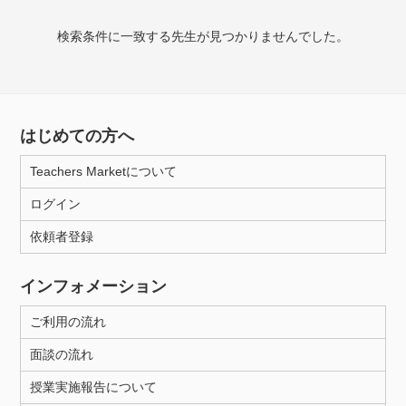
授業可能日
検索条件に一致する先生が見つかりませんでした。
月曜日
火曜日
水曜日
木曜日
金曜日
土曜日
日曜日
はじめての方へ
所属大学
Teachers Marketについて
ログイン
年齢：18-101歳
依頼者登録
インフォメーション
性別
ご利用の流れ
面談の流れ
授業実施報告について