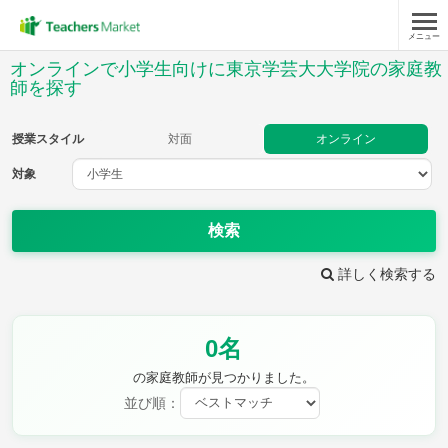
メニュー
授業スタイル
オンラインで小学生向けに東京学芸大大学院の家庭教
師を探す
対面
オンライン
授業スタイル
対面
オンライン
対象
対象
検索
教科
詳しく検索する
国語
社会
算数
理科
英語
音楽
家庭科
保健・体育
図画工作
書写
0名
時給：¥1,000 ～ ¥10,000
の家庭教師が見つかりました。
並び順：