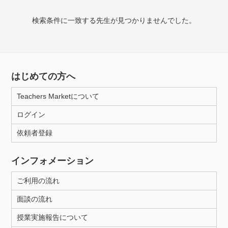
授業可能日
検索条件に一致する先生が見つかりませんでした。
月曜日
火曜日
水曜日
木曜日
金曜日
土曜日
日曜日
はじめての方へ
所属大学
Teachers Marketについて
ログイン
年齢：18-101歳
依頼者登録
インフォメーション
性別
ご利用の流れ
面談の流れ
授業実施報告について