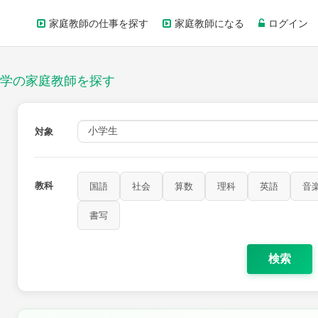
家庭教師の仕事を探す
家庭教師になる
ログイン
学の家庭教師を探す
対象
教科
国語
社会
算数
理科
英語
音
家庭科
保健・体育
図画工作
書写
書写
検索