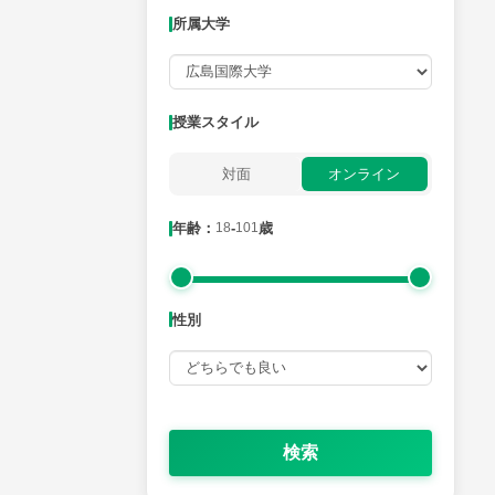
所属大学
月曜日
火曜日
水曜日
木曜日
金曜日
所属大学
授業スタイル
対面
オンライン
年齢：18-101歳
年齢：
18
-
101
歳
性別
性別
検索