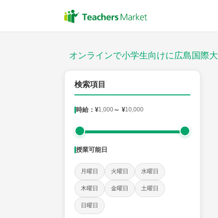
授業スタイル
対面
オンラインで小学生向けに広島国際大
対象
検索項目
時給：¥
1,000
～ ¥
10,000
教科
国語
社会
算数
理科
英語
音楽
授業可能日
時給：¥1,000 ～ ¥10,000
月曜日
火曜日
水曜日
木曜日
金曜日
土曜日
授業可能日
日曜日