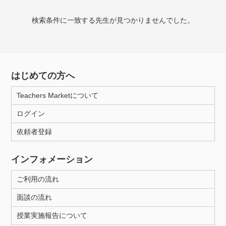
授業可能日
検索条件に一致する先生が見つかりませんでした。
月曜日
火曜日
水曜日
木曜日
金曜日
土曜日
日曜日
はじめての方へ
所属大学
Teachers Marketについて
ログイン
年齢：18-101歳
依頼者登録
インフォメーション
性別
ご利用の流れ
面談の流れ
授業実施報告について