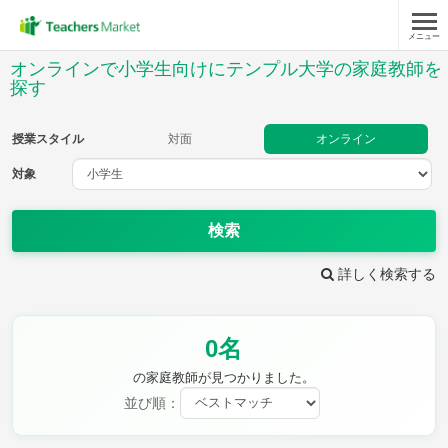
メニュー
授業スタイル
オンラインで小学生向けにテンプル大学の家庭教師を
探す
対面
オンライン
授業スタイル
対面
オンライン
対象
対象
検索
教科
詳しく検索する
国語
社会
算数
理科
英語
音楽
家庭科
保健・体育
図画工作
書写
0名
時給：¥1,000 ～ ¥10,000
の家庭教師が見つかりました。
並び順：