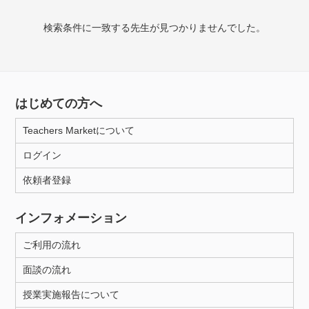
授業可能日
検索条件に一致する先生が見つかりませんでした。
月曜日
火曜日
水曜日
木曜日
金曜日
土曜日
日曜日
はじめての方へ
所属大学
Teachers Marketについて
ログイン
年齢：18-101歳
依頼者登録
インフォメーション
性別
ご利用の流れ
面談の流れ
授業実施報告について