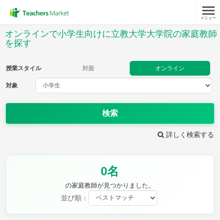
メニュー
授業スタイル
オンラインで小学生向けに立教大学大学院の家庭教師
を探す
対面
オンライン
授業スタイル
対面
オンライン
対象
対象
検索
教科
詳しく検索する
国語
社会
算数
理科
英語
音楽
家庭科
保健・体育
図画工作
書写
0名
時給：¥1,000 ～ ¥10,000
の家庭教師が見つかりました。
並び順：