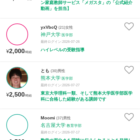
ン家庭教師サービス「メガスタ」の「公式紹介
動画」を担当】
yxVbcQ
(21)女性
神戸大学
医学部
最終ログイン:2026-07-26
ハイレベルの受験指導
2,000
¥
/時給
とも
(30)男性
熊本大学
医学部
最終ログイン:2026-07-27
東京大学理科一類、そして熊本大学医学部医学
2,500
¥
/時給
科に合格した経験がある講師です
Moomi
(37)男性
名古屋大学
教育学部
最終ログイン:2026-07-17