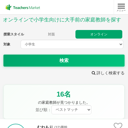
メニュー
授業スタイル
オンラインで小学生向けに大手前の家庭教師を探す
対面
オンライン
授業スタイル
対面
オンライン
対象
対象
検索
教科
詳しく検索する
国語
社会
算数
理科
英語
音楽
16名
家庭科
保健・体育
図画工作
書写
の家庭教師が見つかりました。
時給：¥1,000 ～ ¥10,000
並び順：
むねもり
(37)男性