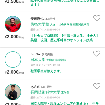
数学の面白さを同時に伝えられることを目指し
1,500
¥
/時給
ます！
安達勝也
(43)男性
防衛大学校
人文・社会科学群国際関係学科
最終ログイン:2026-08-04
【社会人プロ講師】【中高～浪人生、社会人】
2,000
¥
/時給
英語、現国、歴史系科目のオンライン授業
fvuGic
(21)男性
日本大学
生物資源科学部
最終ログイン:2026-07-18
獣医学生が教えます。
2,000
¥
/時給
あさの
(31)男性
長岡技術科学大学
工学部
最終ログイン:2026-07-26
国立大院卒・現役エンジニアが教えます | 中学
3,000
¥