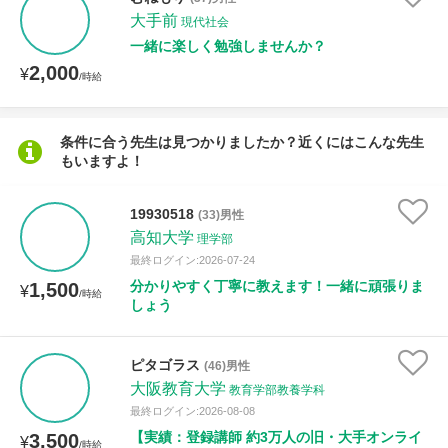
授業可能日
大手前
現代社会
一緒に楽しく勉強しませんか？
月曜日
火曜日
水曜日
木曜日
金曜日
2,000
¥
/時給
土曜日
日曜日
条件に合う先生は見つかりましたか？近くにはこんな先生
所属大学
もいますよ！
19930518
(33)男性
高知大学
理学部
年齢：18-101歳
最終ログイン:2026-07-24
分かりやすく丁寧に教えます！一緒に頑張りま
1,500
¥
/時給
しょう
性別
ピタゴラス
(46)男性
大阪教育大学
教育学部教養学科
最終ログイン:2026-08-08
【実績：登録講師 約3万人の旧・大手オンライ
3,500
¥
/時給