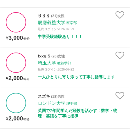
りりり
(21)女性
慶應義塾大学
医学部
最終ログイン:2026-07-29
中学受験経験あり！！！
3,000
¥
/時給
fxxqjS
(20)女性
埼玉大学
教養学部
最終ログイン:2026-07-22
一人ひとりに寄り添って丁寧に指導します
2,000
¥
/時給
スズキ
(18)男性
ロンドン大学
理学部
英国で7年間学んだ経験を活かす！数学・物
理・英語を丁寧に指導
2,000
¥
/時給