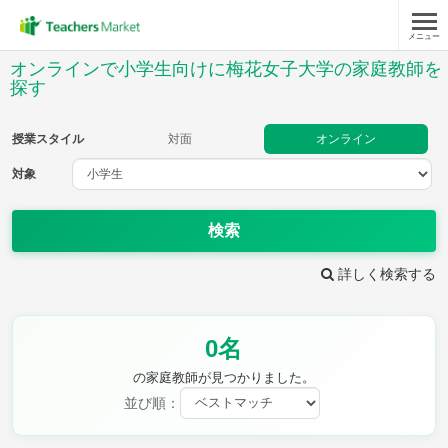
メニュー
授業スタイル
オンラインで小学生向けに梅花女子大学の家庭教師を
探す
対面
オンライン
授業スタイル
対面
オンライン
対象
対象
検索
教科
詳しく検索する
国語
社会
算数
理科
英語
音楽
家庭科
保健・体育
図画工作
書写
0名
時給：¥1,000 ～ ¥10,000
の家庭教師が見つかりました。
並び順：