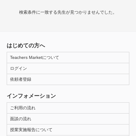
授業可能日
検索条件に一致する先生が見つかりませんでした。
月曜日
火曜日
水曜日
木曜日
金曜日
土曜日
日曜日
はじめての方へ
所属大学
Teachers Marketについて
ログイン
年齢：18-101歳
依頼者登録
インフォメーション
性別
ご利用の流れ
面談の流れ
授業実施報告について