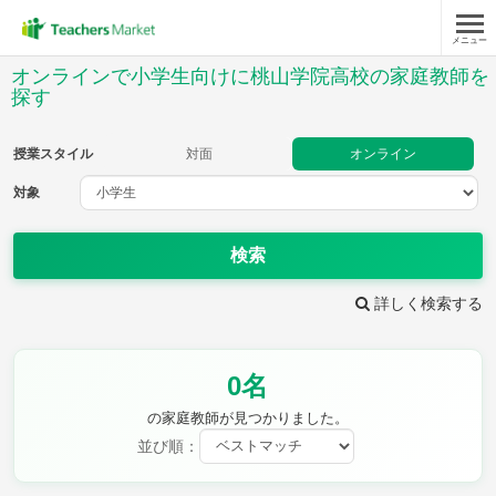
メニュー
授業スタイル
オンラインで小学生向けに桃山学院高校の家庭教師を
探す
対面
オンライン
授業スタイル
対面
オンライン
対象
対象
検索
教科
詳しく検索する
国語
社会
算数
理科
英語
音楽
家庭科
保健・体育
図画工作
書写
0名
時給：¥1,000 ～ ¥10,000
の家庭教師が見つかりました。
並び順：