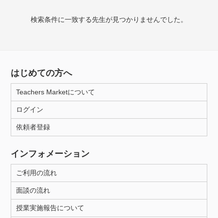
授業可能日
検索条件に一致する先生が見つかりませんでした。
月曜日
火曜日
水曜日
木曜日
金曜日
土曜日
日曜日
はじめての方へ
所属大学
Teachers Marketについて
ログイン
年齢：18-101歳
依頼者登録
インフォメーション
性別
ご利用の流れ
面談の流れ
授業実施報告について