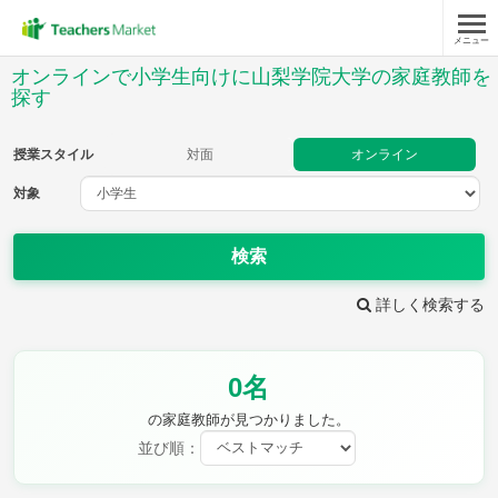
メニュー
授業スタイル
オンラインで小学生向けに山梨学院大学の家庭教師を
探す
対面
オンライン
授業スタイル
対面
オンライン
対象
対象
検索
教科
詳しく検索する
国語
社会
算数
理科
英語
音楽
家庭科
保健・体育
図画工作
書写
0名
時給：¥1,000 ～ ¥10,000
の家庭教師が見つかりました。
並び順：