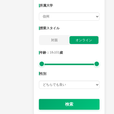
所属大学
月曜日
火曜日
水曜日
木曜日
金曜日
所属大学
授業スタイル
対面
オンライン
年齢：18-101歳
年齢：
18
-
101
歳
性別
性別
検索