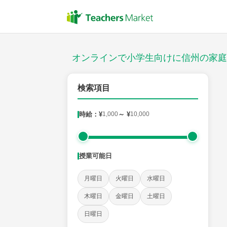
授業スタイル
対面
オンラインで小学生向けに信州の家庭
対象
検索項目
時給：¥
1,000
～ ¥
10,000
教科
国語
社会
算数
理科
英語
音楽
授業可能日
時給：¥1,000 ～ ¥10,000
月曜日
火曜日
水曜日
木曜日
金曜日
土曜日
授業可能日
日曜日