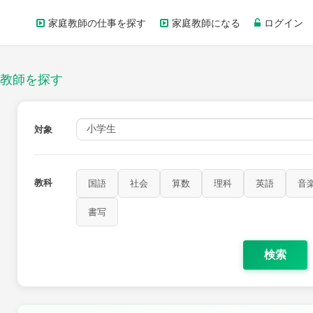
家庭教師の仕事を探す
家庭教師になる
ログイン
教師を探す
対象
教科
国語
社会
算数
理科
英語
音
家庭科
保健・体育
図画工作
書写
書写
検索