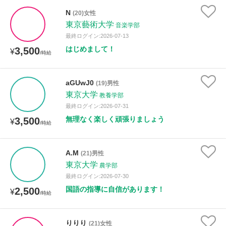
N
(20)女性
東京藝術大学
音楽学部
最終ログイン:2026-07-13
はじめまして！
3,500
¥
/時給
aGUwJ0
(19)男性
東京大学
教養学部
最終ログイン:2026-07-31
無理なく楽しく頑張りましょう
3,500
¥
/時給
A.M
(21)男性
東京大学
農学部
最終ログイン:2026-07-30
国語の指導に自信があります！
2,500
¥
/時給
りりり
(21)女性