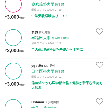
慶應義塾大学
医学部
最終ログイン:2026-07-29
中学受験経験あり！！！
3,000
¥
/時給
れお
(22)男性
早稲田大学
創造理工学部
最終ログイン:2026-07-22
早大生/理系科目を基礎から丁寧に
2,000
¥
/時給
ygqtHe
(20)男性
日本医科大学
医学部
最終ログイン:2026-08-02
偏差値53から医学部合格！勉強が苦手な生徒も
3,000
¥
/時給
大歓迎
HShimizu
(20)男性
千葉大学