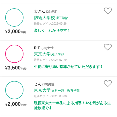
大さん
(23)男性
防衛大学校
理工学部
最終ログイン:2026-07-28
楽しく わかりやすく
2,000
¥
/時給
R.T.
(20)女性
東京大学
経済学部
最終ログイン:2026-07-29
生徒に寄り添い指導させていただきます！
3,500
¥
/時給
じん
(19)男性
東京大学
文科一類 教養学部
最終ログイン:2026-08-08
現役東大の一年生による指導！やる気がある生
2,000
¥
/時給
徒歓迎です