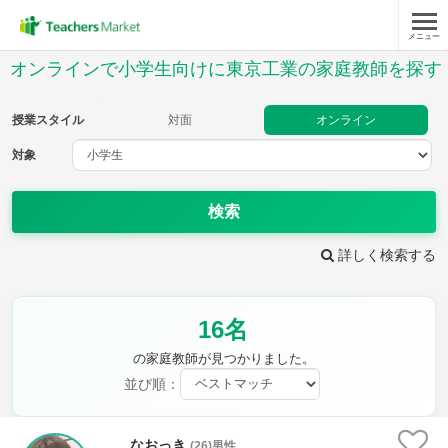
メニュー
授業スタイル
オンラインで小学生向けに東京工業の家庭教師を探す
対面
オンライン
授業スタイル
対面
オンライン
対象
対象
検索
教科
詳しく検索する
国語
社会
算数
理科
英語
音楽
16名
家庭科
保健・体育
図画工作
書写
の家庭教師が見つかりました。
時給：¥1,000 ～ ¥10,000
並び順：
なおっき
(26)男性