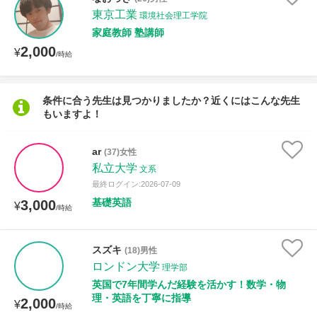
授業可能日
東京工業
環境社会理工学院
家庭教師 塾講師
月曜日
火曜日
水曜日
木曜日
金曜日
2,000
¥
/時給
土曜日
日曜日
条件に合う先生は見つかりましたか？近くにはこんな先生
所属大学
もいますよ！
ar
(37)女性
私立大学
文系
年齢：18-101歳
最終ログイン:2026-07-09
基礎英語
3,000
¥
/時給
性別
スズキ
(18)男性
ロンドン大学
理学部
英国で7年間学んだ経験を活かす！数学・物
理・英語を丁寧に指導
2,000
¥
/時給