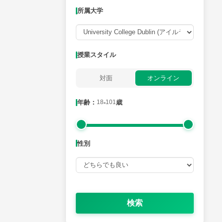
所属大学
月曜日
火曜日
水曜日
木曜日
金曜日
所属大学
授業スタイル
対面
オンライン
年齢：18-101歳
年齢：
18
-
101
歳
性別
性別
検索