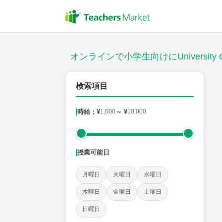
授業スタイル
対面
オンラインで小学生向けにUniversity C
対象
検索項目
時給：¥
1,000
～ ¥
10,000
教科
国語
社会
算数
理科
英語
音楽
授業可能日
時給：¥1,000 ～ ¥10,000
月曜日
火曜日
水曜日
木曜日
金曜日
土曜日
授業可能日
日曜日