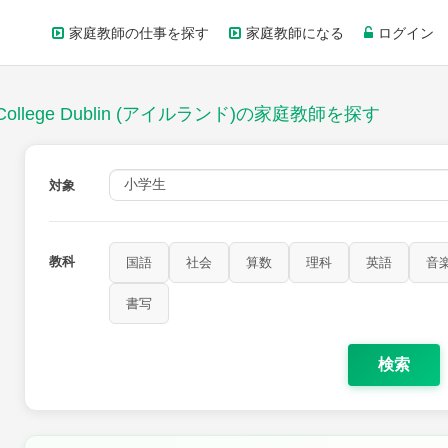
家庭教師の仕事を探す
家庭教師になる
ログイン
ollege Dublin (アイルランド)の家庭教師を探す
対象
教科
国語
社会
算数
理科
英語
音
家庭科
保健・体育
図画工作
書写
書写
検索