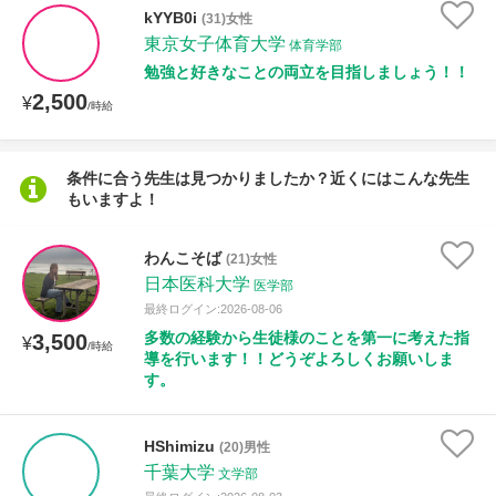
授業可能日
kYYB0i
(31)女性
東京女子体育大学
体育学部
月曜日
火曜日
水曜日
木曜日
金曜日
勉強と好きなことの両立を目指しましょう！！
2,500
¥
/時給
土曜日
日曜日
所属大学
条件に合う先生は見つかりましたか？近くにはこんな先生
もいますよ！
わんこそば
(21)女性
年齢：18-101歳
日本医科大学
医学部
最終ログイン:2026-08-06
多数の経験から生徒様のことを第一に考えた指
3,500
¥
/時給
導を行います！！どうぞよろしくお願いしま
性別
す。
HShimizu
(20)男性
千葉大学
文学部