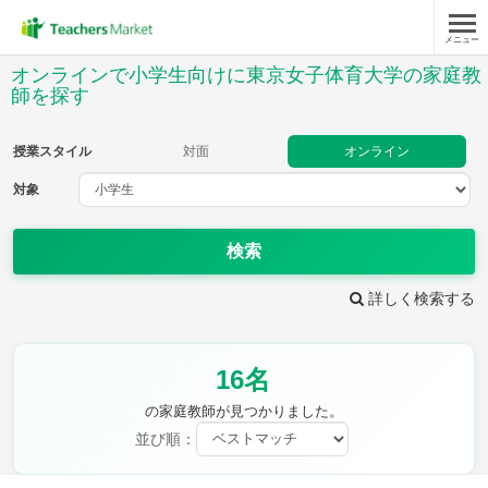
メニュー
授業スタイル
オンラインで小学生向けに東京女子体育大学の家庭教
師を探す
対面
オンライン
授業スタイル
対面
オンライン
対象
対象
検索
教科
詳しく検索する
国語
社会
算数
理科
英語
音楽
家庭科
保健・体育
図画工作
書写
16名
時給：¥1,000 ～ ¥10,000
の家庭教師が見つかりました。
並び順：