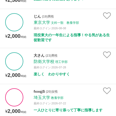
2,500
¥
/時給
じん
(19)男性
東京大学
文科一類 教養学部
最終ログイン:2026-08-08
現役東大の一年生による指導！やる気がある生
2,000
¥
/時給
徒歓迎です
大さん
(23)男性
防衛大学校
理工学部
最終ログイン:2026-07-28
楽しく わかりやすく
2,000
¥
/時給
fxxqjS
(20)女性
埼玉大学
教養学部
最終ログイン:2026-07-22
一人ひとりに寄り添って丁寧に指導します
2,000
¥
/時給