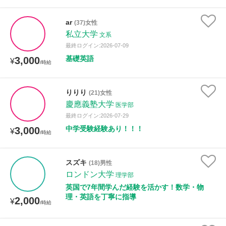
ar
(37)女性
私立大学
文系
最終ログイン:2026-07-09
基礎英語
3,000
¥
/時給
りりり
(21)女性
慶應義塾大学
医学部
最終ログイン:2026-07-29
中学受験経験あり！！！
3,000
¥
/時給
スズキ
(18)男性
ロンドン大学
理学部
英国で7年間学んだ経験を活かす！数学・物
理・英語を丁寧に指導
2,000
¥
/時給