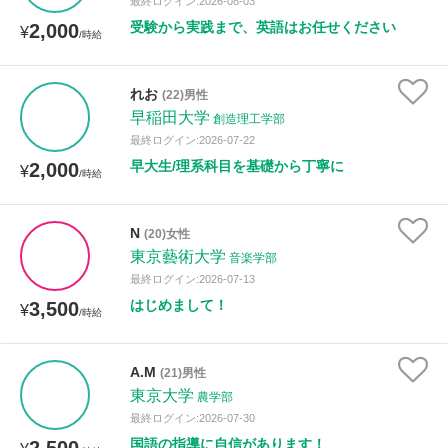
最終ログイン:2026-08-03
受験から実践まで、英語はお任せください
2,000
¥
/時給
れお
(22)男性
早稲田大学
創造理工学部
最終ログイン:2026-07-22
早大生/理系科目を基礎から丁寧に
2,000
¥
/時給
N
(20)女性
東京藝術大学
音楽学部
最終ログイン:2026-07-13
はじめまして！
3,500
¥
/時給
A.M
(21)男性
東京大学
農学部
最終ログイン:2026-07-30
国語の指導に自信があります！