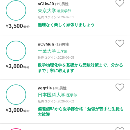
aGUwJ0
(19)男性
東京大学
教養学部
最終ログイン:2026-07-31
無理なく楽しく頑張りましょう
3,500
¥
/時給
nCvMuh
(19)男性
千葉大学
工学部
最終ログイン:2026-08-05
数学物理化学を基礎から受験対策まで、分かる
3,000
¥
/時給
まで丁寧に教えます
ygqtHe
(20)男性
日本医科大学
医学部
最終ログイン:2026-08-02
偏差値53から医学部合格！勉強が苦手な生徒も
3,000
¥
/時給
大歓迎