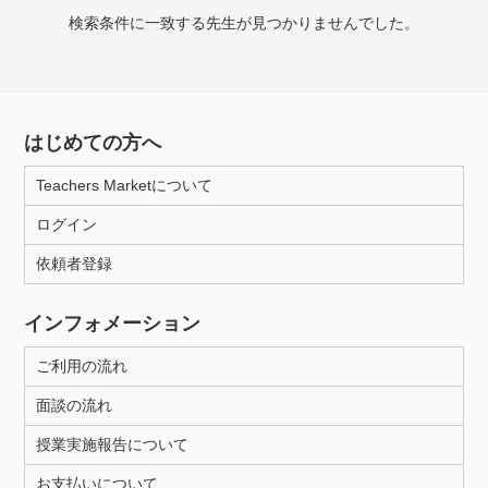
授業可能日
検索条件に一致する先生が見つかりませんでした。
月曜日
火曜日
水曜日
木曜日
金曜日
土曜日
日曜日
はじめての方へ
所属大学
Teachers Marketについて
ログイン
依頼者登録
年齢：18-101歳
インフォメーション
性別
ご利用の流れ
面談の流れ
授業実施報告について
お支払いについて