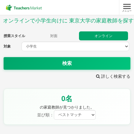
メニュー
授業スタイル
オンラインで小学生向けに 東京大学の家庭教師を探す
対面
オンライン
授業スタイル
対面
オンライン
対象
対象
検索
教科
詳しく検索する
国語
社会
算数
理科
英語
音楽
0名
家庭科
保健・体育
図画工作
書写
の家庭教師が見つかりました。
時給：¥1,000 ～ ¥10,000
並び順：