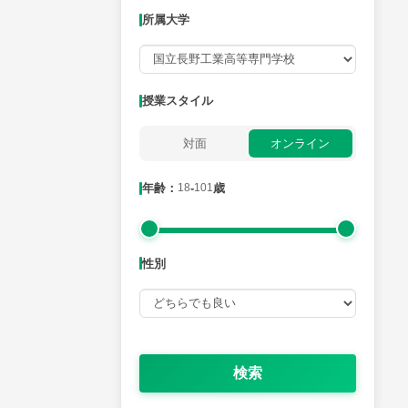
所属大学
月曜日
火曜日
水曜日
木曜日
金曜日
所属大学
授業スタイル
対面
オンライン
年齢：18-101歳
年齢：
18
-
101
歳
性別
性別
検索