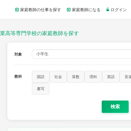
家庭教師の仕事を探す
家庭教師になる
ログイン
業高等専門学校の家庭教師を探す
対象
教科
国語
社会
算数
理科
英語
音
家庭科
保健・体育
図画工作
書写
書写
検索