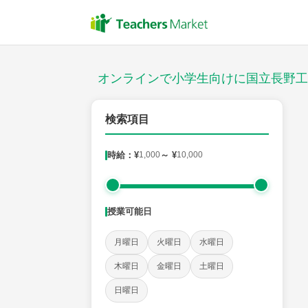
授業スタイル
対面
オンラインで小学生向けに国立長野工
対象
検索項目
時給：¥
1,000
～ ¥
10,000
教科
国語
社会
算数
理科
英語
音楽
授業可能日
時給：¥1,000 ～ ¥10,000
月曜日
火曜日
水曜日
木曜日
金曜日
土曜日
授業可能日
日曜日