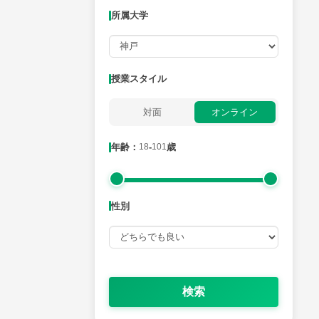
所属大学
月曜日
火曜日
水曜日
木曜日
金曜日
所属大学
授業スタイル
対面
オンライン
年齢：18-101歳
年齢：
18
-
101
歳
性別
性別
検索