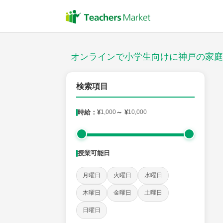
授業スタイル
対面
オンラインで小学生向けに神戸の家庭
対象
検索項目
時給：¥
1,000
～ ¥
10,000
教科
国語
社会
算数
理科
英語
音楽
授業可能日
時給：¥1,000 ～ ¥10,000
月曜日
火曜日
水曜日
木曜日
金曜日
土曜日
授業可能日
日曜日