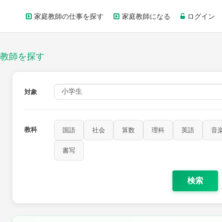
家庭教師の仕事を探す
家庭教師になる
ログイン
教師を探す
対象
教科
国語
社会
算数
理科
英語
音
家庭科
保健・体育
図画工作
書写
書写
検索