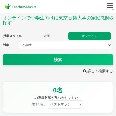
メニュー
授業スタイル
オンラインで小学生向けに東京音楽大学の家庭教師を
探す
対面
オンライン
授業スタイル
対面
オンライン
対象
対象
検索
教科
詳しく検索する
国語
社会
算数
理科
英語
音楽
家庭科
保健・体育
図画工作
書写
0名
時給：¥1,000 ～ ¥10,000
の家庭教師が見つかりました。
並び順：