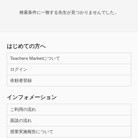
授業可能日
検索条件に一致する先生が見つかりませんでした。
月曜日
火曜日
水曜日
木曜日
金曜日
土曜日
日曜日
はじめての方へ
所属大学
Teachers Marketについて
ログイン
年齢：18-101歳
依頼者登録
インフォメーション
性別
ご利用の流れ
面談の流れ
授業実施報告について