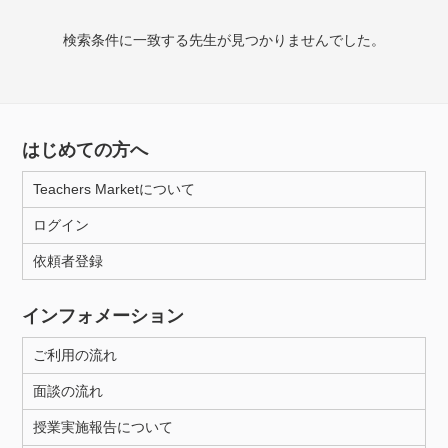
授業可能日
検索条件に一致する先生が見つかりませんでした。
月曜日
火曜日
水曜日
木曜日
金曜日
土曜日
日曜日
はじめての方へ
所属大学
Teachers Marketについて
ログイン
年齢：18-101歳
依頼者登録
インフォメーション
性別
ご利用の流れ
面談の流れ
授業実施報告について