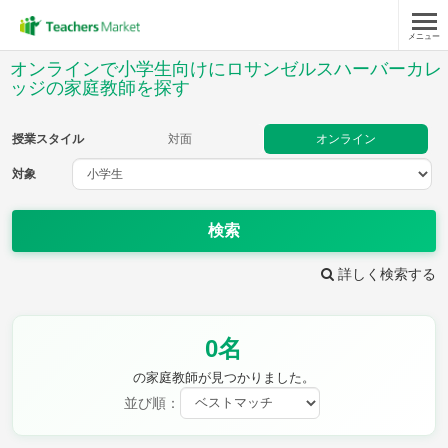
メニュー
授業スタイル
オンラインで小学生向けにロサンゼルスハーバーカレ
ッジの家庭教師を探す
対面
オンライン
授業スタイル
対面
オンライン
対象
対象
検索
教科
詳しく検索する
国語
社会
算数
理科
英語
音楽
家庭科
保健・体育
図画工作
書写
0名
時給：¥1,000 ～ ¥10,000
の家庭教師が見つかりました。
並び順：