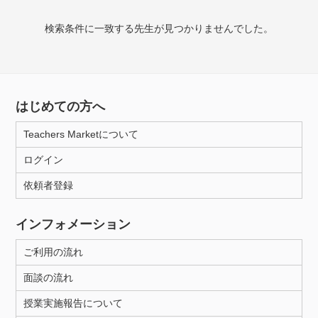
授業可能日
検索条件に一致する先生が見つかりませんでした。
月曜日
火曜日
水曜日
木曜日
金曜日
土曜日
日曜日
はじめての方へ
所属大学
Teachers Marketについて
ログイン
年齢：18-101歳
依頼者登録
インフォメーション
性別
ご利用の流れ
面談の流れ
授業実施報告について