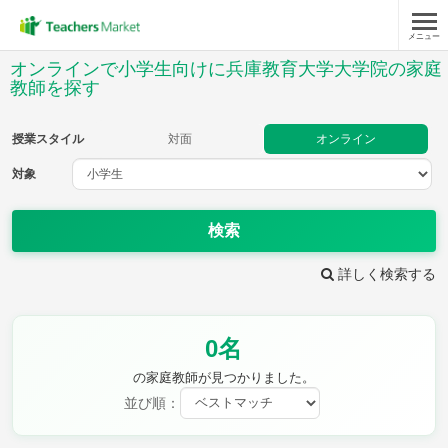
メニュー
授業スタイル
オンラインで小学生向けに兵庫教育大学大学院の家庭
教師を探す
対面
オンライン
授業スタイル
対面
オンライン
対象
対象
検索
教科
詳しく検索する
国語
社会
算数
理科
英語
音楽
家庭科
保健・体育
図画工作
書写
0名
時給：¥1,000 ～ ¥10,000
の家庭教師が見つかりました。
並び順：