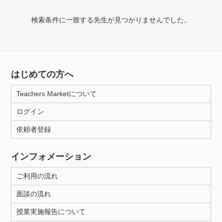
授業可能日
検索条件に一致する先生が見つかりませんでした。
月曜日
火曜日
水曜日
木曜日
金曜日
土曜日
日曜日
はじめての方へ
所属大学
Teachers Marketについて
ログイン
年齢：18-101歳
依頼者登録
インフォメーション
性別
ご利用の流れ
面談の流れ
授業実施報告について