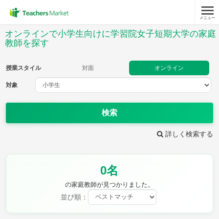
メニュー
授業スタイル
オンラインで小学生向けに学習院女子短期大学の家庭
教師を探す
対面
オンライン
授業スタイル
対面
オンライン
対象
対象
検索
教科
詳しく検索する
国語
社会
算数
理科
英語
音楽
家庭科
保健・体育
図画工作
書写
0名
時給：¥1,000 ～ ¥10,000
の家庭教師が見つかりました。
並び順：