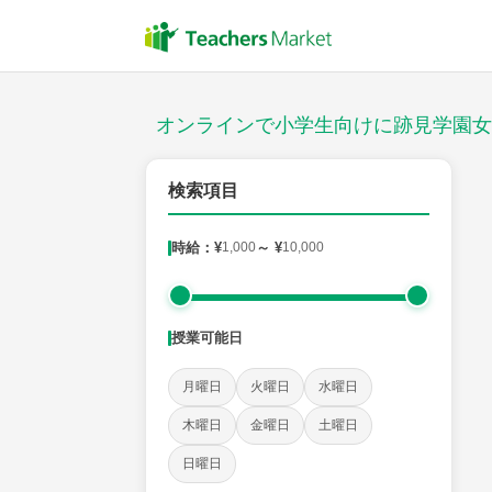
授業スタイル
対面
オンラインで小学生向けに跡見学園女
対象
検索項目
時給：¥
1,000
～ ¥
10,000
教科
国語
社会
算数
理科
英語
音楽
授業可能日
時給：¥1,000 ～ ¥10,000
月曜日
火曜日
水曜日
木曜日
金曜日
土曜日
授業可能日
日曜日