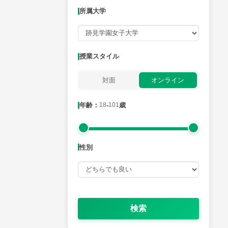
所属大学
月曜日
火曜日
水曜日
木曜日
金曜日
所属大学
授業スタイル
対面
オンライン
年齢：18-101歳
年齢：
18
-
101
歳
性別
性別
検索