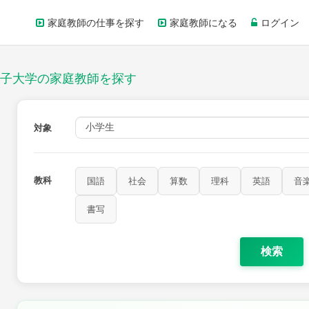
家庭教師の仕事を探す
家庭教師になる
ログイン
子大学の家庭教師を探す
対象
教科
国語
社会
算数
理科
英語
音
家庭科
保健・体育
図画工作
書写
書写
検索