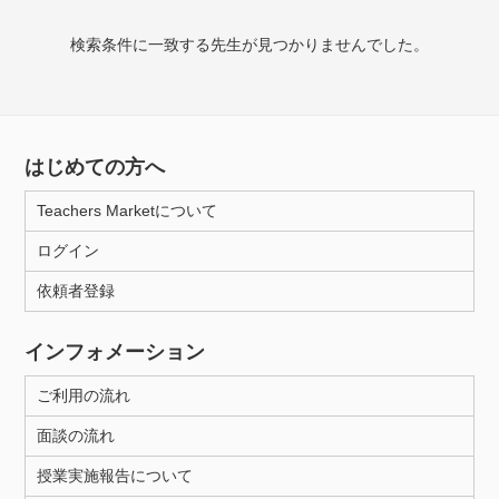
授業可能日
検索条件に一致する先生が見つかりませんでした。
月曜日
火曜日
水曜日
木曜日
金曜日
土曜日
日曜日
はじめての方へ
所属大学
Teachers Marketについて
ログイン
年齢：18-101歳
依頼者登録
インフォメーション
性別
ご利用の流れ
面談の流れ
授業実施報告について