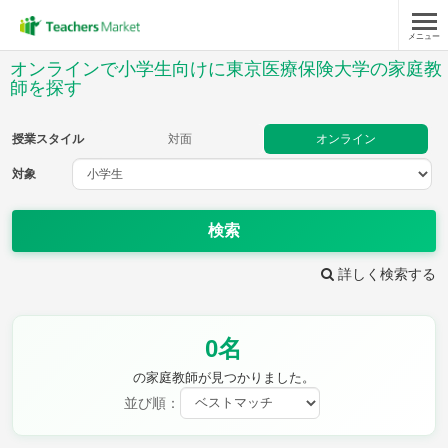
メニュー
授業スタイル
オンラインで小学生向けに東京医療保険大学の家庭教
師を探す
対面
オンライン
授業スタイル
対面
オンライン
対象
対象
検索
教科
詳しく検索する
国語
社会
算数
理科
英語
音楽
家庭科
保健・体育
図画工作
書写
0名
時給：¥1,000 ～ ¥10,000
の家庭教師が見つかりました。
並び順：