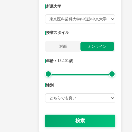
所属大学
月曜日
火曜日
水曜日
木曜日
金曜日
所属大学
授業スタイル
対面
オンライン
年齢：18-101歳
年齢：
18
-
101
歳
性別
性別
検索