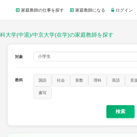
家庭教師の仕事を探す
家庭教師になる
ログイン
大学(中退)/中京大学(在学)の家庭教師を探す
対象
教科
国語
社会
算数
理科
英語
音
家庭科
保健・体育
図画工作
書写
書写
検索