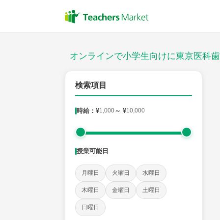
授業スタイル
対面
オンラインで小学生向けに東京医科歯科
対象
検索項目
時給：¥
1,000
～ ¥
10,000
教科
国語
社会
算数
理科
英語
音楽
授業可能日
時給：¥1,000 ～ ¥10,000
月曜日
火曜日
水曜日
木曜日
金曜日
土曜日
授業可能日
日曜日