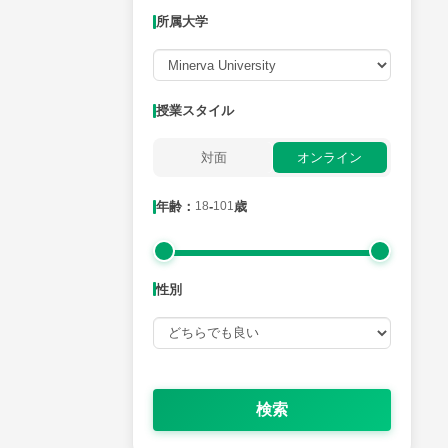
所属大学
月曜日
火曜日
水曜日
木曜日
金曜日
所属大学
授業スタイル
対面
オンライン
年齢：18-101歳
年齢：
18
-
101
歳
性別
性別
検索