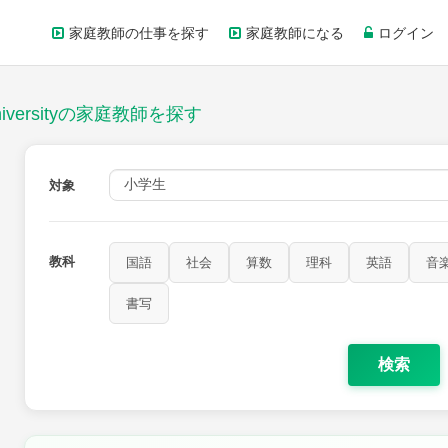
家庭教師の仕事を探す
家庭教師になる
ログイン
iversityの家庭教師を探す
対象
教科
国語
社会
算数
理科
英語
音
家庭科
保健・体育
図画工作
書写
書写
検索