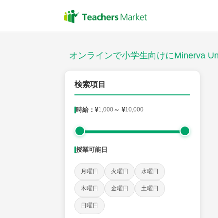
授業スタイル
対面
オンラインで小学生向けにMinerva Un
対象
検索項目
時給：¥
1,000
～ ¥
10,000
教科
国語
社会
算数
理科
英語
音楽
授業可能日
時給：¥1,000 ～ ¥10,000
月曜日
火曜日
水曜日
木曜日
金曜日
土曜日
授業可能日
日曜日