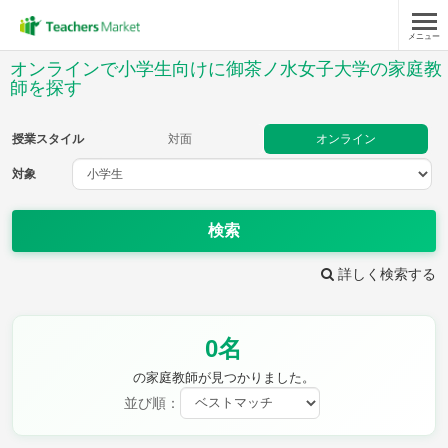
メニュー
授業スタイル
オンラインで小学生向けに御茶ノ水女子大学の家庭教
師を探す
対面
オンライン
授業スタイル
対面
オンライン
対象
対象
検索
教科
詳しく検索する
国語
社会
算数
理科
英語
音楽
家庭科
保健・体育
図画工作
書写
0名
時給：¥1,000 ～ ¥10,000
の家庭教師が見つかりました。
並び順：