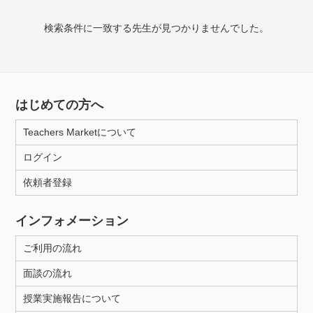
授業可能日
検索条件に一致する先生が見つかりませんでした。
月曜日
火曜日
水曜日
木曜日
金曜日
土曜日
日曜日
はじめての方へ
所属大学
Teachers Marketについて
ログイン
年齢：18-101歳
依頼者登録
インフォメーション
性別
ご利用の流れ
面談の流れ
授業実施報告について