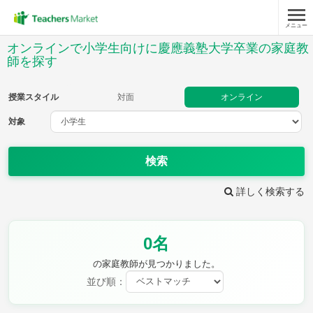
メニュー
授業スタイル
オンラインで小学生向けに慶應義塾大学卒業の家庭教
師を探す
対面
オンライン
授業スタイル
対面
オンライン
対象
対象
検索
教科
詳しく検索する
国語
社会
算数
理科
英語
音楽
家庭科
保健・体育
図画工作
書写
0名
時給：¥1,000 ～ ¥10,000
の家庭教師が見つかりました。
並び順：