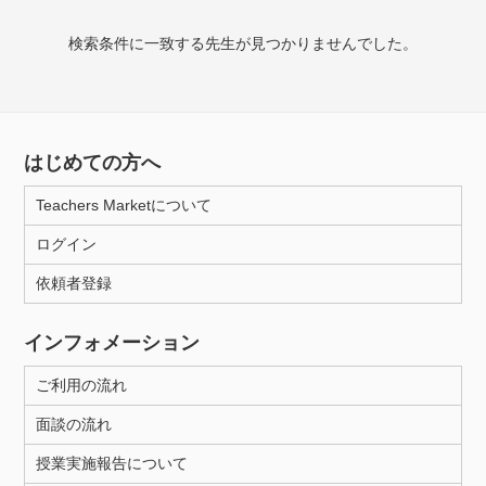
授業可能日
検索条件に一致する先生が見つかりませんでした。
月曜日
火曜日
水曜日
木曜日
金曜日
土曜日
日曜日
はじめての方へ
所属大学
Teachers Marketについて
ログイン
年齢：18-101歳
依頼者登録
インフォメーション
性別
ご利用の流れ
面談の流れ
授業実施報告について