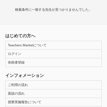
授業可能日
検索条件に一致する先生が見つかりませんでした。
月曜日
火曜日
水曜日
木曜日
金曜日
土曜日
日曜日
はじめての方へ
所属大学
Teachers Marketについて
ログイン
年齢：18-101歳
依頼者登録
インフォメーション
性別
ご利用の流れ
面談の流れ
授業実施報告について