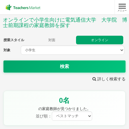
メニュー
授業スタイル
オンラインで小学生向けに電気通信大学 大学院 博
士前期課程の家庭教師を探す
対面
オンライン
授業スタイル
対面
オンライン
対象
対象
検索
教科
詳しく検索する
国語
社会
算数
理科
英語
音楽
家庭科
保健・体育
図画工作
書写
0名
時給：¥1,000 ～ ¥10,000
の家庭教師が見つかりました。
並び順：