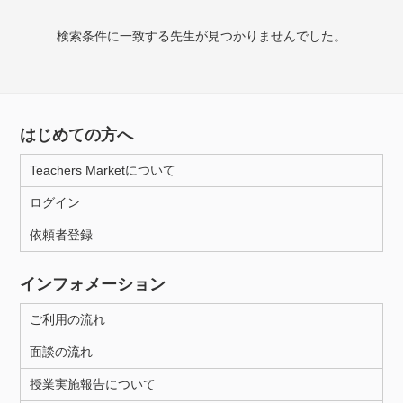
授業可能日
検索条件に一致する先生が見つかりませんでした。
月曜日
火曜日
水曜日
木曜日
金曜日
土曜日
日曜日
はじめての方へ
所属大学
Teachers Marketについて
ログイン
年齢：18-101歳
依頼者登録
インフォメーション
性別
ご利用の流れ
面談の流れ
授業実施報告について