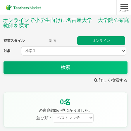
メニュー
授業スタイル
オンラインで小学生向けに名古屋大学 大学院の家庭
教師を探す
対面
オンライン
授業スタイル
対面
オンライン
対象
対象
検索
教科
詳しく検索する
国語
社会
算数
理科
英語
音楽
家庭科
保健・体育
図画工作
書写
0名
時給：¥1,000 ～ ¥10,000
の家庭教師が見つかりました。
並び順：