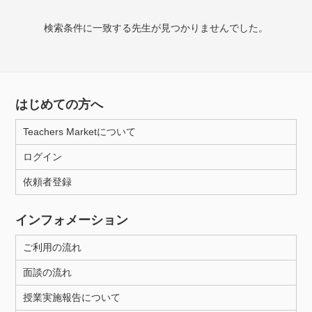
授業可能日
検索条件に一致する先生が見つかりませんでした。
月曜日
火曜日
水曜日
木曜日
金曜日
土曜日
日曜日
はじめての方へ
所属大学
Teachers Marketについて
ログイン
年齢：18-101歳
依頼者登録
インフォメーション
性別
ご利用の流れ
面談の流れ
授業実施報告について