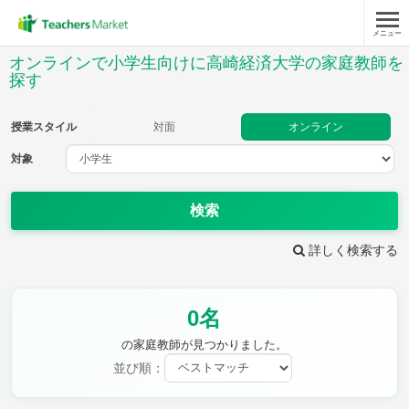
メニュー
授業スタイル
オンラインで小学生向けに高崎経済大学の家庭教師を
探す
対面
オンライン
授業スタイル
対面
オンライン
対象
対象
検索
教科
詳しく検索する
国語
社会
算数
理科
英語
音楽
家庭科
保健・体育
図画工作
書写
0名
時給：¥1,000 ～ ¥10,000
の家庭教師が見つかりました。
並び順：