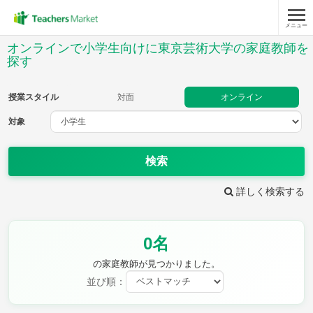
メニュー
授業スタイル
オンラインで小学生向けに東京芸術大学の家庭教師を
探す
対面
オンライン
授業スタイル
対面
オンライン
対象
対象
検索
教科
詳しく検索する
国語
社会
算数
理科
英語
音楽
家庭科
保健・体育
図画工作
書写
0名
時給：¥1,000 ～ ¥10,000
の家庭教師が見つかりました。
並び順：