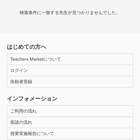
授業可能日
検索条件に一致する先生が見つかりませんでした。
月曜日
火曜日
水曜日
木曜日
金曜日
土曜日
日曜日
はじめての方へ
所属大学
Teachers Marketについて
ログイン
年齢：18-101歳
依頼者登録
インフォメーション
性別
ご利用の流れ
面談の流れ
授業実施報告について