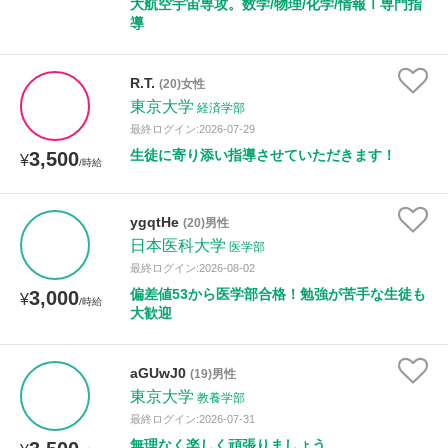
大航空宇宙専攻。数学/物理/化学/情報Ⅰ専門指
導
R.T.
(20)女性
東京大学
経済学部
最終ログイン:2026-07-29
生徒に寄り添い指導させていただきます！
3,500
¥
/時給
ygqtHe
(20)男性
日本医科大学
医学部
最終ログイン:2026-08-02
偏差値53から医学部合格！勉強が苦手な生徒も
3,000
¥
/時給
大歓迎
aGUwJ0
(19)男性
東京大学
教養学部
最終ログイン:2026-07-31
無理なく楽しく頑張りましょう