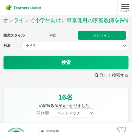
メニュー
授業スタイル
オンラインで小学生向けに東京理科の家庭教師を探す
対面
オンライン
授業スタイル
対面
オンライン
対象
対象
検索
教科
詳しく検索する
国語
社会
算数
理科
英語
音楽
16名
家庭科
保健・体育
図画工作
書写
の家庭教師が見つかりました。
時給：¥1,000 ～ ¥10,000
並び順：
Jin
(24)男性