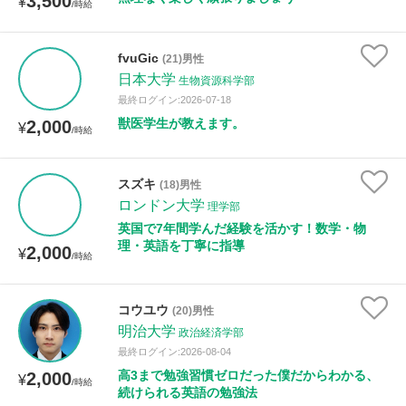
3,500
¥
/時給
fvuGic
(21)男性
日本大学
生物資源科学部
最終ログイン:2026-07-18
獣医学生が教えます。
2,000
¥
/時給
スズキ
(18)男性
ロンドン大学
理学部
英国で7年間学んだ経験を活かす！数学・物
理・英語を丁寧に指導
2,000
¥
/時給
コウユウ
(20)男性
明治大学
政治経済学部
最終ログイン:2026-08-04
高3まで勉強習慣ゼロだった僕だからわかる、
2,000
¥
/時給
続けられる英語の勉強法