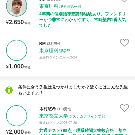
授業可能日
東京理科
理学部第一部
4年間の個別指導塾講師経験あり。フレンドリ
月曜日
火曜日
水曜日
木曜日
金曜日
ーかつ非常にわかりやすく、常時塾内1番人気
2,650
¥
/時給
でした
土曜日
日曜日
RM
(23)男性
所属大学
東京理科
理学部
最終ログイン:2026-02-24
_
1,000
¥
/時給
年齢：18-101歳
条件に合う先生は見つかりましたか？近くにはこんな先生
もいますよ！
性別
木村悠希
(19)男性
東京都立大学
システムデザイン学部
最終ログイン:2026-07-26
共通テスト799点・理系難関大複数合格→都立
2,000
¥
/時給