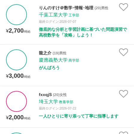
りんのすけ＠数学･情報･地理
(20)男性
千葉工業大学
工学部
最終ログイン:2026-07-07
徹底的な分析と学習計画に基づいた問題演習で
2,700
¥
/時給
高校数学を「攻略」しよう！
龍之介
(19)男性
慶應義塾大学
商学部
がんばろう
3,000
¥
/時給
fxxqjS
(20)女性
埼玉大学
教養学部
最終ログイン:2026-07-22
一人ひとりに寄り添って丁寧に指導します
2,000
¥
/時給