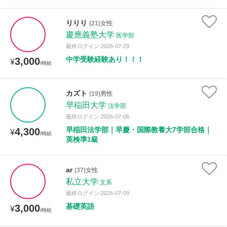
りりり
(21)女性
慶應義塾大学
医学部
最終ログイン:2026-07-29
中学受験経験あり！！！
3,000
¥
/時給
カズト
(19)男性
早稲田大学
法学部
最終ログイン:2026-07-06
早稲田法学部｜早慶・国際教養大7学部合格｜
4,300
¥
/時給
英検準1級
ar
(37)女性
私立大学
文系
最終ログイン:2026-07-09
基礎英語
3,000
¥
/時給