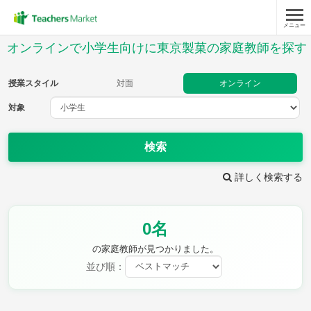
メニュー
授業スタイル
オンラインで小学生向けに東京製菓の家庭教師を探す
対面
オンライン
授業スタイル
対面
オンライン
対象
対象
検索
教科
詳しく検索する
国語
社会
算数
理科
英語
音楽
0名
家庭科
保健・体育
図画工作
書写
の家庭教師が見つかりました。
時給：¥1,000 ～ ¥10,000
並び順：