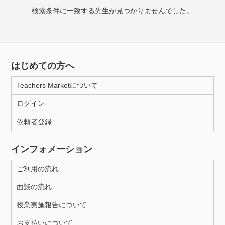
授業可能日
検索条件に一致する先生が見つかりませんでした。
月曜日
火曜日
水曜日
木曜日
金曜日
土曜日
日曜日
はじめての方へ
所属大学
Teachers Marketについて
ログイン
依頼者登録
年齢：18-101歳
インフォメーション
性別
ご利用の流れ
面談の流れ
授業実施報告について
お支払いについて