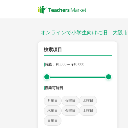
授業スタイル
対面
オンラインで小学生向けに旧 大阪市
対象
検索項目
時給：¥
1,000
～ ¥
10,000
教科
国語
社会
算数
理科
英語
音楽
授業可能日
時給：¥1,000 ～ ¥10,000
月曜日
火曜日
水曜日
木曜日
金曜日
土曜日
授業可能日
日曜日