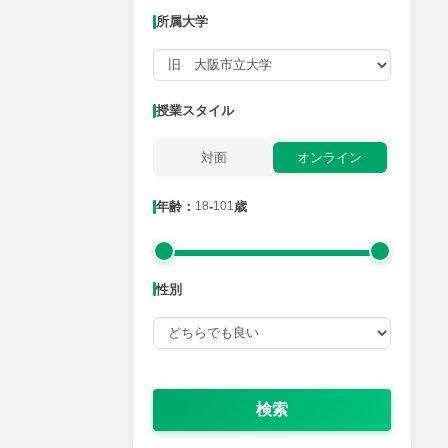
所属大学
月曜日
火曜日
水曜日
木曜日
金曜日
所属大学
授業スタイル
対面
オンライン
年齢：18-101歳
年齢：
18
-
101
歳
性別
性別
検索