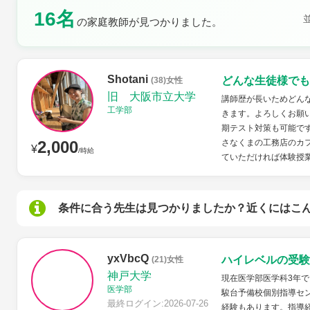
16名
土曜日
日曜日
の家庭教師が見つかりました。
Shotani
どんな生徒様でも
(38)女性
旧 大阪市立大学
講師歴が長いためどん
工学部
きます。よろしくお願
期テスト対策も可能で
2,000
さなくまの工務店のカ
¥
/時給
ていただければ体験授
条件に合う先生は見つかりましたか？近くにはこ
yxVbcQ
ハイレベルの受験
(21)女性
神戸大学
現在医学部医学科3年
医学部
駿台予備校個別指導セン
最終ログイン:2026-07-26
経験もあります。指導