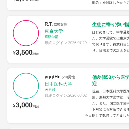
悩み」を経験したから
R.T.
生徒に寄り添い指
(20)女性
東京大学
はじめまして。中学受
経済学部
た。大学受験では東京
最終ログイン:2026-07-29
ております。得意科目
3,500
り、目標までの計画を
¥
/時給
ygqtHe
偏差値53から医
(20)男性
迎
日本医科大学
医学部
現在、日本医科大学医学
最終ログイン:2026-08-02
部、東邦大学医学部、
3,000
た。また、国立医学部
¥
/時給
ト対策にも対応できます
を目指して勉強してきました