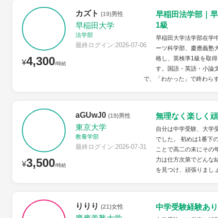
カズト
早稲田法学部｜早
(19)男性
1級
早稲田大学
法学部
早稲田大学法学部在学
最終ログイン:2026-07-06
ーツ科学部、慶應義塾
4,300
格し、英検準1級を取得
¥
/時給
す。国語・英語・小論
で、「わかった」で終わらず
aGUwJ0
無理なく楽しく頑
(19)男性
東京大学
自分は中学受験、大学
教養学部
でした。 初めは1番下
最終ログイン:2026-07-31
ことで高二の末にその
3,500
力は仕方次第でどんな
¥
/時給
を見つけ、頑張りまし
りりり
中学受験経験あり
(21)女性