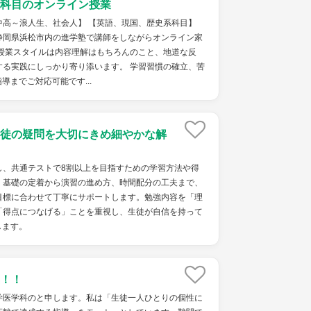
科目のオンライン授業
中高～浪人生、社会人】 【英語、現国、歴史系科目】
静岡県浜松市内の進学塾で講師をしながらオンライン家
 授業スタイルは内容理解はもちろんのこと、地道な反
する実践にしっかり寄り添います。 学習習慣の確立、苦
導までご対応可能です...
徒の疑問を大切にきめ細やかな解
し、共通テストで8割以上を目指すための学習方法や得
。基礎の定着から演習の進め方、時間配分の工夫まで、
目標に合わせて丁寧にサポートします。勉強内容を「理
「得点につなげる」ことを重視し、生徒が自信を持って
します。
！！
学医学科のと申します。私は「生徒一人ひとりの個性に