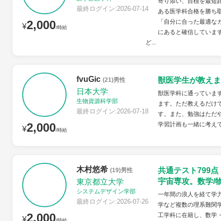
寄り添い、目標を最短
最終ログイン:2026-07-14
ある医学科合格を勝ち
2,000
「自分に合った最適な
¥
/時給
にあると確信していま
ど...
fvuGic
獣医学生が教えま
(21)男性
日本大学
獣医学科に通っていま
生物資源科学部
ます。ただ教えるだけ
最終ログイン:2026-07-18
す。また、勉強はただ
2,000
学習計画も一緒に考え
¥
/時給
木村悠希
共通テスト799
(19)男性
宇宙専攻。数学/
東京都立大学
システムデザイン学部
一年間の浪人を経て学力
最終ログイン:2026-07-26
学など複数の理系難関
2,000
工学科に在籍し、数学
¥
/時給