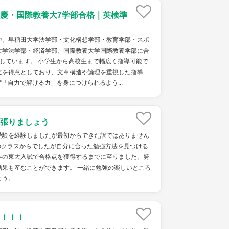
慶・国際教養大7学部合格｜英検準
中。早稲田大学法学部・文化構想学部・教育学部・スポ
大学法学部・経済学部、国際教養大学国際教養学部に合
しています。 小学生から高校生まで幅広く指導可能で
文を得意としており、文章構造や論理を重視した指導
「自力で解ける力」を身につけられるよう...
張りましょう
受験を経験しましたが最初からできた訳ではありません
のクラスからでしたが自分に合った勉強方法を見つける
年の東大入試で合格点を獲得するまでに至りました。努
結果も産むことができます。 一緒に勉強の楽しいところ
ょう。
！！！