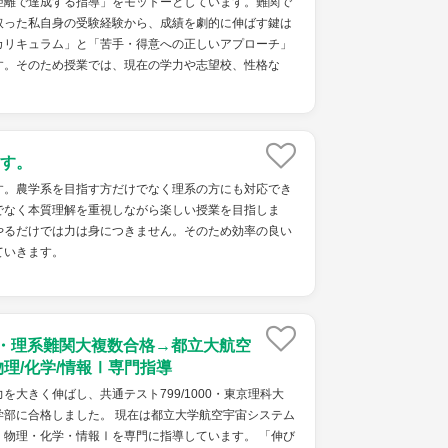
距離で達成する指導」をモットーとしています。難関で
取った私自身の受験経験から、成績を劇的に伸ばす鍵は
カリキュラム」と「苦手・得意への正しいアプローチ」
す。そのため授業では、現在の学力や志望校、性格な
す。
す。農学系を目指す方だけでなく理系の方にも対応でき
でなく本質理解を重視しながら楽しい授業を目指しま
やるだけでは力は身につきません。そのため効率の良い
ていきます。
点・理系難関大複数合格→都立大航空
物理/化学/情報Ⅰ専門指導
を大きく伸ばし、共通テスト799/1000・東京理科大
学部に合格しました。 現在は都立大学航空宇宙システム
・物理・化学・情報Ⅰを専門に指導しています。 「伸び