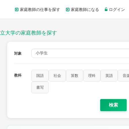
家庭教師の仕事を探す
家庭教師になる
ログイン
立大学の家庭教師を探す
対象
教科
国語
社会
算数
理科
英語
音
家庭科
保健・体育
図画工作
書写
書写
検索