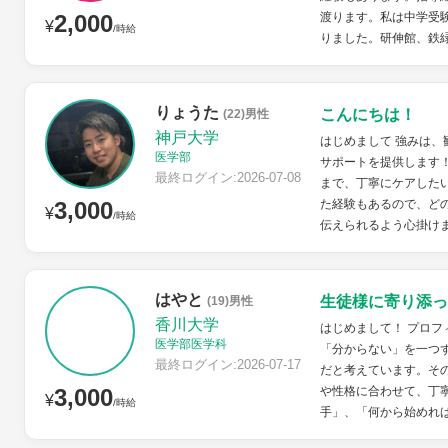
2,000
渡ります。私は中学受
¥
/時給
りました。研伸館、鉄緑
りょうた
こんにちは！
(22)男性
神戸大学
はじめまして 強みは、
医学部
サポートを提供します
最終ログイン:2026-07-08
まで、丁寧にケアした
3,000
た経験もあるので、ど
¥
/時給
伝えられるよう心掛け
はやと
生徒様に寄り添っ
(19)男性
香川大学
はじめまして！ プロフ
医学部医学科
「分からない」を一つ
最終ログイン:2026-07-17
だと考えています。そ
3,000
や性格に合わせて、丁
¥
/時給
手」、「何から始めれば