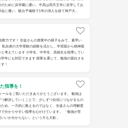
験のために浜学園に通い、中高は四天王寺に在学してお
会に通い、駿台予備校で1年の浪人を経て神戸大...
観察力です！ 生徒さんの授業中の様子をみて、素早い
！ 私自身の大学受験の経験を活かし、学習面から精神面
いと考えています 小学生、中学生、高校生を指導してい
の学年にも対応できます 授業を通じて、勉強の面白さを
ます！
た指導を！
ィールをご覧いただきありがとうございます。 勉強は
ずつ解決していくことで、少しずつ自信につながるもの
のため、一方的に教えるのではなく、生徒さんの理解度
寧で分かりやすい指導を心がけています。 「勉強が苦
いいか分からない」という方も大歓...