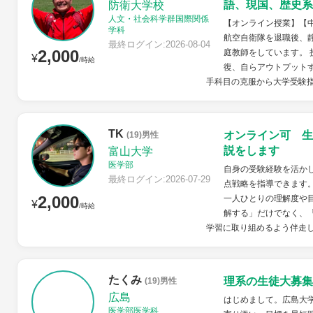
語、現国、歴史系
防衛大学校
人文・社会科学群国際関係
【オンライン授業】【
学科
航空自衛隊を退職後、
最終ログイン:2026-08-04
2,000
庭教師をしています。
¥
/時給
復、自らアウトプット
手科目の克服から大学受験指
TK
オンライン可 生
(19)男性
説をします
富山大学
医学部
自身の受験経験を活か
最終ログイン:2026-07-29
点戦略を指導できます
2,000
一人ひとりの理解度や
¥
/時給
解する」だけでなく、
学習に取り組めるよう伴走
たくみ
理系の生徒大募集
(19)男性
広島
はじめまして。広島大
医学部医学科