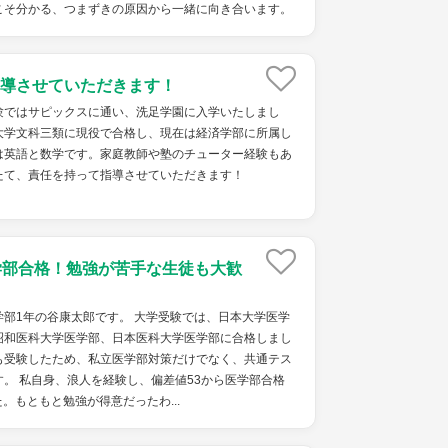
こそ分かる、つまずきの原因から一緒に向き合います。
導させていただきます！
験ではサピックスに通い、洗足学園に入学いたしまし
大学文科三類に現役で合格し、現在は経済学部に所属し
は英語と数学です。家庭教師や塾のチューター経験もあ
たて、責任を持って指導させていただきます！
学部合格！勉強が苦手な生徒も大歓
部1年の谷康太郎です。 大学受験では、日本大学医学
昭和医科大学医学部、日本医科大学医学部に合格しまし
も受験したため、私立医学部対策だけでなく、共通テス
。 私自身、浪人を経験し、偏差値53から医学部合格
。もともと勉強が得意だったわ...