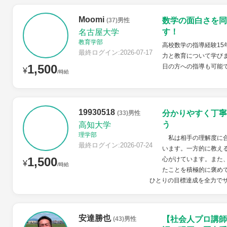
Moomi
数学の面白さを同
(37)男性
す！
名古屋大学
教育学部
高校数学の指導経験15
最終ログイン:2026-07-17
力と教育について学びま
1,500
日の方への指導も可能
¥
/時給
19930518
分かりやすく丁寧
(33)男性
う
高知大学
理学部
私は相手の理解度に合
最終ログイン:2026-07-24
います。一方的に教え
1,500
心がけています。また
¥
/時給
たことを積極的に褒め
ひとりの目標達成を全力で
安達勝也
【社会人プロ講師
(43)男性