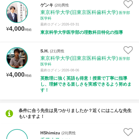
授業可能日
ゲンキ
(20)男性
東京科学大学(旧東京医科歯科大学)
医学部
医学科
月曜日
火曜日
水曜日
木曜日
金曜日
最終ログイン:2026-03-31
4,000
¥
/時給
土曜日
日曜日
東京科学大学医学部の理数科目特化の指導
所属大学
S.H.
(21)男性
東京科学大学(旧東京医科歯科大学)
医学部
医学科
最終ログイン:2026-08-06
4,000
¥
年齢：18-101歳
/時給
英数理に強く英語も得意！授業で丁寧に指導
し、理解できる楽しさを実感できるよう努めま
す！
性別
条件に合う先生は見つかりましたか？近くにはこんな先生
もいますよ！
HShimizu
(20)男性