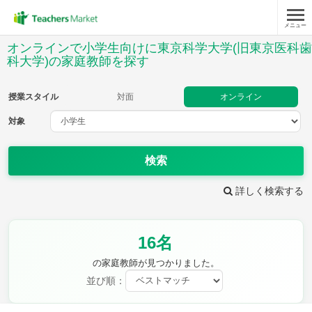
メニュー
授業スタイル
オンラインで小学生向けに東京科学大学(旧東京医科歯
科大学)の家庭教師を探す
対面
オンライン
授業スタイル
対面
オンライン
対象
対象
検索
教科
詳しく検索する
国語
社会
算数
理科
英語
音楽
家庭科
保健・体育
図画工作
書写
16名
時給：¥1,000 ～ ¥10,000
の家庭教師が見つかりました。
並び順：