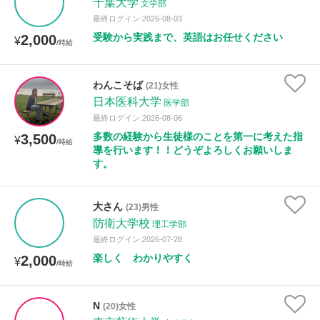
千葉大学
文学部
最終ログイン:2026-08-03
受験から実践まで、英語はお任せください
2,000
¥
/時給
わんこそば
(21)女性
日本医科大学
医学部
最終ログイン:2026-08-06
多数の経験から生徒様のことを第一に考えた指
3,500
¥
/時給
導を行います！！どうぞよろしくお願いしま
す。
大さん
(23)男性
防衛大学校
理工学部
最終ログイン:2026-07-28
楽しく わかりやすく
2,000
¥
/時給
N
(20)女性