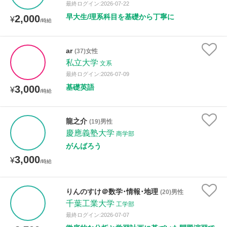
最終ログイン:2026-07-22
早大生/理系科目を基礎から丁寧に
2,000
¥
/時給
ar
(37)女性
私立大学
文系
最終ログイン:2026-07-09
基礎英語
3,000
¥
/時給
龍之介
(19)男性
慶應義塾大学
商学部
がんばろう
3,000
¥
/時給
りんのすけ＠数学･情報･地理
(20)男性
千葉工業大学
工学部
最終ログイン:2026-07-07