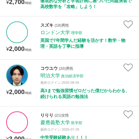
徹底的な分析と学習計画に基づいた問題演習で
2,700
¥
/時給
高校数学を「攻略」しよう！
スズキ
(18)男性
ロンドン大学
理学部
英国で7年間学んだ経験を活かす！数学・物
理・英語を丁寧に指導
2,000
¥
/時給
コウユウ
(20)男性
明治大学
政治経済学部
最終ログイン:2026-08-04
高3まで勉強習慣ゼロだった僕だからわかる、
2,000
¥
/時給
続けられる英語の勉強法
りりり
(21)女性
慶應義塾大学
医学部
最終ログイン:2026-07-29
中学受験経験あり！！！
3,000