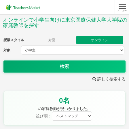
メニュー
授業スタイル
オンラインで小学生向けに東京医療保健大学大学院の
家庭教師を探す
対面
オンライン
授業スタイル
対面
オンライン
対象
対象
検索
教科
詳しく検索する
国語
社会
算数
理科
英語
音楽
家庭科
保健・体育
図画工作
書写
0名
時給：¥1,000 ～ ¥10,000
の家庭教師が見つかりました。
並び順：