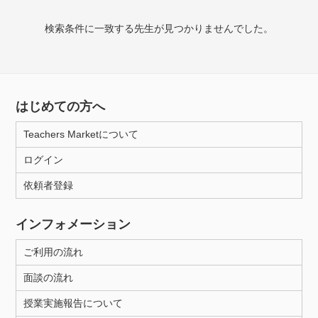
授業可能日
検索条件に一致する先生が見つかりませんでした。
月曜日
火曜日
水曜日
木曜日
金曜日
土曜日
日曜日
はじめての方へ
所属大学
Teachers Marketについて
ログイン
年齢：18-101歳
依頼者登録
インフォメーション
性別
ご利用の流れ
面談の流れ
授業実施報告について