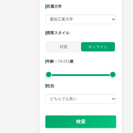
所属大学
月曜日
火曜日
水曜日
木曜日
金曜日
所属大学
授業スタイル
対面
オンライン
年齢：18-101歳
年齢：
18
-
101
歳
性別
性別
検索