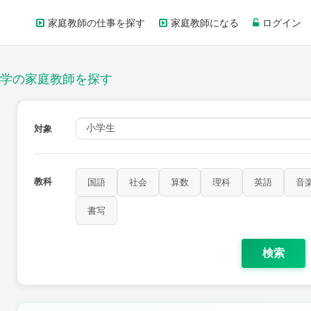
家庭教師の仕事を探す
家庭教師になる
ログイン
学の家庭教師を探す
対象
教科
国語
社会
算数
理科
英語
音
家庭科
保健・体育
図画工作
書写
書写
検索