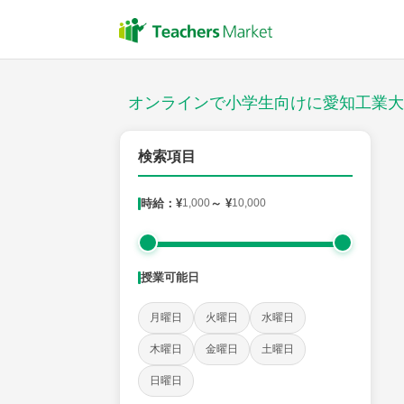
授業スタイル
対面
オンラインで小学生向けに愛知工業大
対象
検索項目
時給：¥
1,000
～ ¥
10,000
教科
国語
社会
算数
理科
英語
音楽
授業可能日
時給：¥1,000 ～ ¥10,000
月曜日
火曜日
水曜日
木曜日
金曜日
土曜日
授業可能日
日曜日