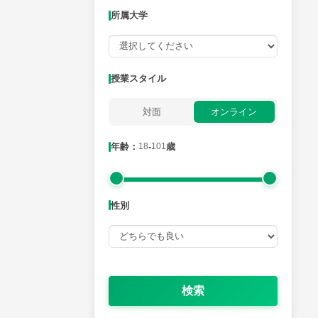
所属大学
月曜日
火曜日
水曜日
木曜日
金曜日
所属大学
授業スタイル
対面
オンライン
年齢：18-101歳
年齢：
18
-
101
歳
性別
性別
検索