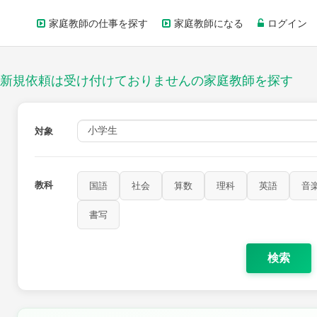
家庭教師の仕事を探す
家庭教師になる
ログイン
新規依頼は受け付けておりませんの家庭教師を探す
対象
教科
国語
社会
算数
理科
英語
音
家庭科
保健・体育
図画工作
書写
書写
検索