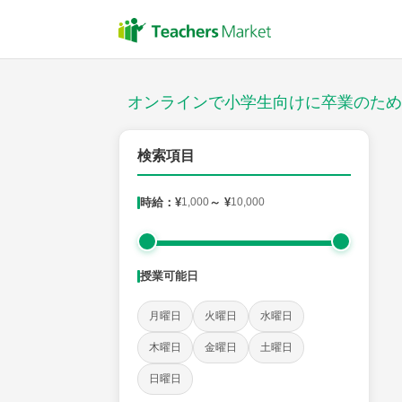
授業スタイル
対面
オンラインで小学生向けに卒業のため
対象
検索項目
時給：¥
1,000
～ ¥
10,000
教科
国語
社会
算数
理科
英語
音楽
授業可能日
時給：¥1,000 ～ ¥10,000
月曜日
火曜日
水曜日
木曜日
金曜日
土曜日
授業可能日
日曜日