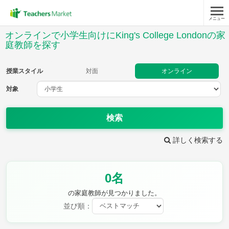
メニュー
授業スタイル
オンラインで小学生向けにKing's College Londonの家
庭教師を探す
対面
オンライン
授業スタイル
対面
オンライン
対象
対象
検索
教科
詳しく検索する
国語
社会
算数
理科
英語
音楽
家庭科
保健・体育
図画工作
書写
0名
時給：¥1,000 ～ ¥10,000
の家庭教師が見つかりました。
並び順：