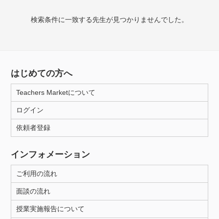
授業可能日
検索条件に一致する先生が見つかりませんでした。
月曜日
火曜日
水曜日
木曜日
金曜日
土曜日
日曜日
はじめての方へ
所属大学
Teachers Marketについて
ログイン
年齢：18-101歳
依頼者登録
インフォメーション
性別
ご利用の流れ
面談の流れ
授業実施報告について