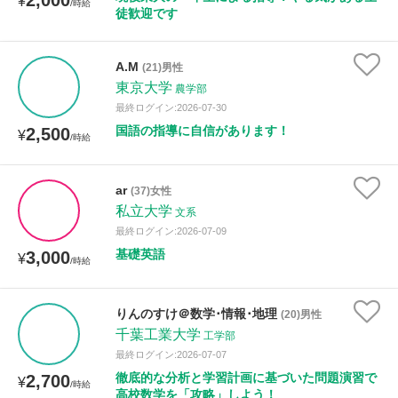
2,000
¥
/時給
徒歓迎です
A.M
(21)男性
東京大学
農学部
最終ログイン:2026-07-30
国語の指導に自信があります！
2,500
¥
/時給
ar
(37)女性
私立大学
文系
最終ログイン:2026-07-09
基礎英語
3,000
¥
/時給
りんのすけ＠数学･情報･地理
(20)男性
千葉工業大学
工学部
最終ログイン:2026-07-07
徹底的な分析と学習計画に基づいた問題演習で
2,700
¥
/時給
高校数学を「攻略」しよう！