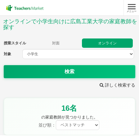
メニュー
授業スタイル
オンラインで小学生向けに広島工業大学の家庭教師を
探す
対面
オンライン
授業スタイル
対面
オンライン
対象
対象
検索
教科
詳しく検索する
国語
社会
算数
理科
英語
音楽
家庭科
保健・体育
図画工作
書写
16名
時給：¥1,000 ～ ¥10,000
の家庭教師が見つかりました。
並び順：