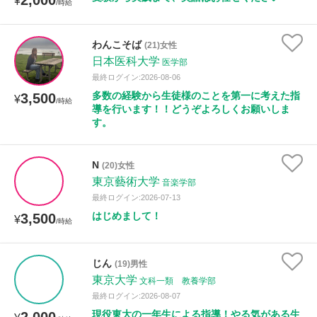
2,000
¥
/時給
わんこそば
(21)女性
日本医科大学
医学部
最終ログイン:2026-08-06
多数の経験から生徒様のことを第一に考えた指
3,500
¥
/時給
導を行います！！どうぞよろしくお願いしま
す。
N
(20)女性
東京藝術大学
音楽学部
最終ログイン:2026-07-13
はじめまして！
3,500
¥
/時給
じん
(19)男性
東京大学
文科一類 教養学部
最終ログイン:2026-08-07
現役東大の一年生による指導！やる気がある生