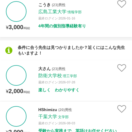
授業可能日
こうき
(23)男性
広島工業大学
情報学部
月曜日
火曜日
水曜日
木曜日
金曜日
最終ログイン:2026-01-16
4年間の個別指導経験有り
3,000
¥
/時給
土曜日
日曜日
所属大学
条件に合う先生は見つかりましたか？近くにはこんな先生
もいますよ！
大さん
(23)男性
年齢：18-101歳
防衛大学校
理工学部
最終ログイン:2026-07-28
楽しく わかりやすく
2,000
¥
/時給
性別
HShimizu
(20)男性
千葉大学
文学部
最終ログイン:2026-08-03
受験から実践まで、英語はお任せください