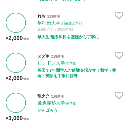
れお
(22)男性
早稲田大学
創造理工学部
最終ログイン:2026-07-22
早大生/理系科目を基礎から丁寧に
2,000
¥
/時給
スズキ
(18)男性
ロンドン大学
理学部
英国で7年間学んだ経験を活かす！数学・物
理・英語を丁寧に指導
2,000
¥
/時給
龍之介
(19)男性
慶應義塾大学
商学部
がんばろう
3,000
¥
/時給