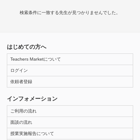
授業可能日
検索条件に一致する先生が見つかりませんでした。
月曜日
火曜日
水曜日
木曜日
金曜日
土曜日
日曜日
はじめての方へ
所属大学
Teachers Marketについて
ログイン
年齢：18-101歳
依頼者登録
インフォメーション
性別
ご利用の流れ
面談の流れ
授業実施報告について