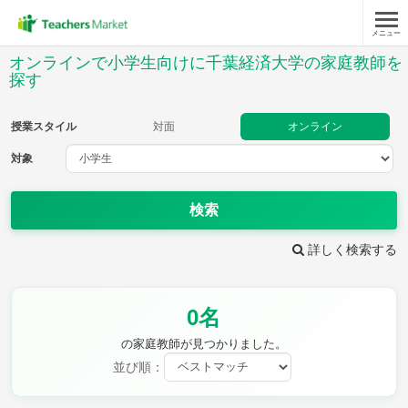
メニュー
授業スタイル
オンラインで小学生向けに千葉経済大学の家庭教師を
探す
対面
オンライン
授業スタイル
対面
オンライン
対象
対象
検索
教科
詳しく検索する
国語
社会
算数
理科
英語
音楽
家庭科
保健・体育
図画工作
書写
0名
時給：¥1,000 ～ ¥10,000
の家庭教師が見つかりました。
並び順：