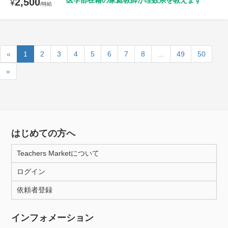
医学部在籍の家庭教師が理数系を教えます
2,500
¥
/時給
«
1
2
3
4
5
6
7
8
...
49
50
»
はじめての方へ
Teachers Marketについて
ログイン
依頼者登録
インフォメーション