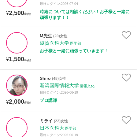
最終ログイン:2026-07-04
時給については相談ください！お子様と一緒に
2,500
¥
/時給
頑張ります！！
M先生
(20)女性
滋賀医科大学
医学部
お子様と一緒に頑張っていきます！
1,500
¥
/時給
Shiro
(45)女性
新潟国際情報大学
情報文化
最終ログイン:2026-06-19
プロ講師
2,000
¥
/時給
ミライ
(22)女性
日本医科大
医学部
最終ログイン:2026-06-19