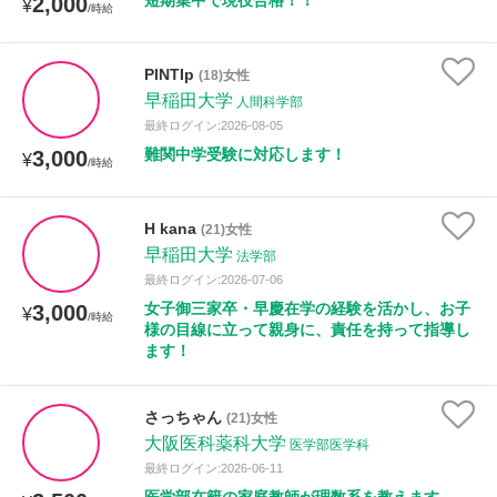
短期集中で現役合格！！
2,000
¥
/時給
PlNTIp
(18)女性
早稲田大学
人間科学部
最終ログイン:2026-08-05
難関中学受験に対応します！
3,000
¥
/時給
H kana
(21)女性
早稲田大学
法学部
最終ログイン:2026-07-06
女子御三家卒・早慶在学の経験を活かし、お子
3,000
¥
/時給
様の目線に立って親身に、責任を持って指導し
ます！
さっちゃん
(21)女性
大阪医科薬科大学
医学部医学科
最終ログイン:2026-06-11