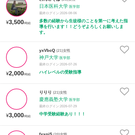
授業可能日
日本医科大学
医学部
最終ログイン:2026-08-06
月曜日
火曜日
水曜日
木曜日
金曜日
多数の経験から生徒様のことを第一に考えた指
3,500
¥
/時給
導を行います！！どうぞよろしくお願いしま
土曜日
日曜日
す。
所属大学
yxVbcQ
(21)女性
神戸大学
医学部
最終ログイン:2026-07-26
ハイレベルの受験指導
2,000
¥
年齢：18-101歳
/時給
りりり
(21)女性
慶應義塾大学
性別
医学部
最終ログイン:2026-07-29
中学受験経験あり！！！
3,000
¥
/時給
fxxqjS
(20)女性