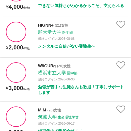
できない気持ちがわかるからこそ、支えられる
4,000
¥
/時給
HlGNN4
(21)女性
順天堂大学
医学部
最終ログイン:2026-08-06
メンタルに自信がない受験生へ
2,000
¥
/時給
W8GURg
(20)女性
横浜市立大学
医学部
最終ログイン:2026-06-30
勉強が苦手な生徒さんも歓迎！丁寧にサポート
3,000
¥
/時給
します
M.M
(20)女性
筑波大学
生命環境学群
最終ログイン:2026-06-17