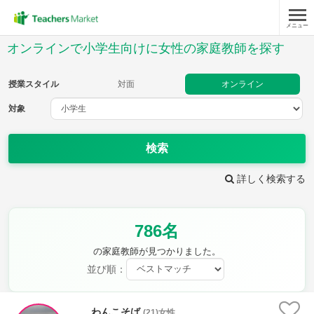
メニュー
授業スタイル
オンラインで小学生向けに女性の家庭教師を探す
対面
オンライン
授業スタイル
対面
オンライン
対象
対象
検索
教科
詳しく検索する
国語
社会
算数
理科
英語
音楽
786名
家庭科
保健・体育
図画工作
書写
の家庭教師が見つかりました。
時給：¥1,000 ～ ¥10,000
並び順：
わんこそば
(21)女性