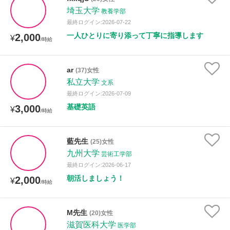
埼玉大学
教養学部
最終ログイン:2026-07-22
一人ひとりに寄り添って丁寧に指導します
2,000
¥
/時給
ar
(37)女性
私立大学
文系
最終ログイン:2026-07-09
基礎英語
3,000
¥
/時給
藍先生
(25)女性
九州大学
芸術工学部
最終ログイン:2026-06-17
朝活しましょう！
2,000
¥
/時給
M先生
(20)女性
滋賀医科大学
医学部