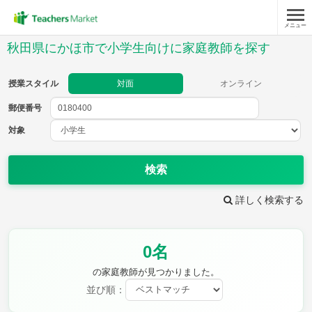
メニュー
授業スタイル
秋田県にかほ市で小学生向けに家庭教師を探す
対面
オンライン
授業スタイル
対面
オンライン
郵便番号
郵便
番号
対象
対象
検索
詳しく検索する
教科
0名
国語
社会
算数
理科
英語
音楽
の家庭教師が見つかりました。
家庭科
保健・体育
並び順：
図画工作
書写