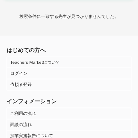
時給：¥1,000 ～ ¥10,000
検索条件に一致する先生が見つかりませんでした。
授業可能日
月曜日
火曜日
水曜日
木曜日
金曜日
はじめての方へ
土曜日
日曜日
Teachers Marketについて
ログイン
所属大学
依頼者登録
インフォメーション
距離：15km以内
ご利用の流れ
面談の流れ
年齢：18-101歳
授業実施報告について