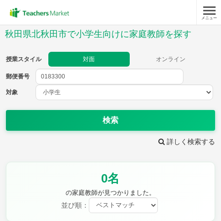
メニュー
授業スタイル
秋田県北秋田市で小学生向けに家庭教師を探す
対面
オンライン
授業スタイル
対面
オンライン
郵便番号
郵便
番号
対象
対象
検索
詳しく検索する
教科
0名
国語
社会
算数
理科
英語
音楽
の家庭教師が見つかりました。
家庭科
保健・体育
並び順：
図画工作
書写