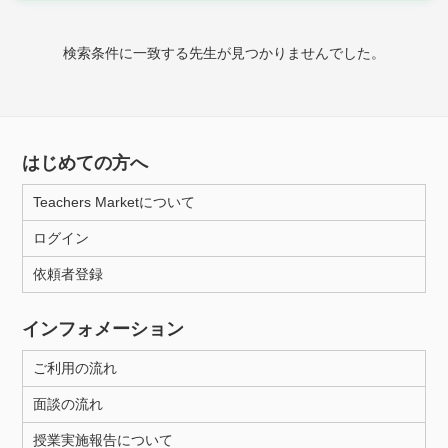
時給：¥1,000 ～ ¥10,000
検索条件に一致する先生が見つかりませんでした。
授業可能日
月曜日
火曜日
水曜日
木曜日
金曜日
はじめての方へ
土曜日
日曜日
Teachers Marketについて
ログイン
所属大学
依頼者登録
インフォメーション
距離：15km以内
ご利用の流れ
面談の流れ
年齢：18-101歳
授業実施報告について