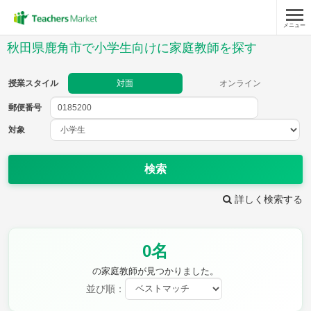
メニュー
授業スタイル
秋田県鹿角市で小学生向けに家庭教師を探す
対面
オンライン
授業スタイル
対面
オンライン
郵便番号
郵便
番号
対象
対象
検索
詳しく検索する
教科
0名
国語
社会
算数
理科
英語
音楽
の家庭教師が見つかりました。
家庭科
保健・体育
並び順：
図画工作
書写