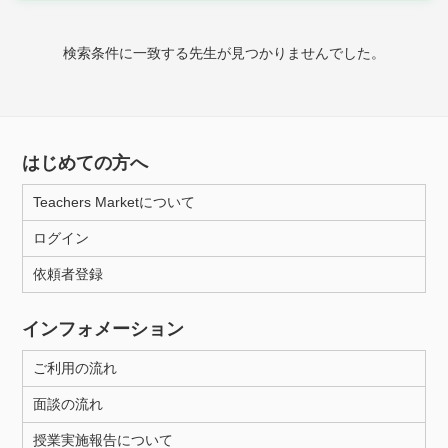
時給：¥1,000 ～ ¥10,000
検索条件に一致する先生が見つかりませんでした。
授業可能日
月曜日
火曜日
水曜日
木曜日
金曜日
はじめての方へ
土曜日
日曜日
Teachers Marketについて
ログイン
所属大学
依頼者登録
インフォメーション
距離：15km以内
ご利用の流れ
面談の流れ
年齢：18-101歳
授業実施報告について