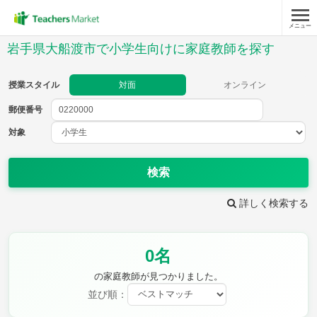
メニュー
授業スタイル
岩手県大船渡市で小学生向けに家庭教師を探す
対面
オンライン
授業スタイル
対面
オンライン
郵便番号
郵便
番号
対象
対象
検索
詳しく検索する
教科
0名
国語
社会
算数
理科
英語
音楽
の家庭教師が見つかりました。
家庭科
保健・体育
並び順：
図画工作
書写