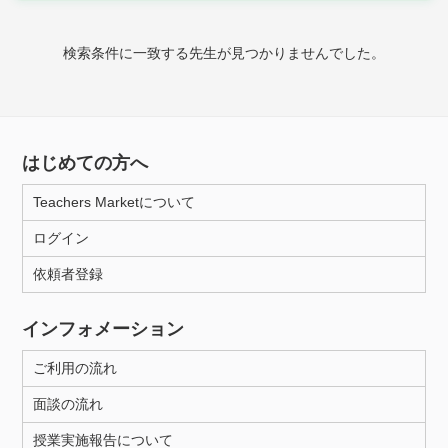
時給：¥1,000 ～ ¥10,000
検索条件に一致する先生が見つかりませんでした。
授業可能日
月曜日
火曜日
水曜日
木曜日
金曜日
はじめての方へ
土曜日
日曜日
Teachers Marketについて
ログイン
所属大学
依頼者登録
インフォメーション
距離：15km以内
ご利用の流れ
面談の流れ
年齢：18-101歳
授業実施報告について