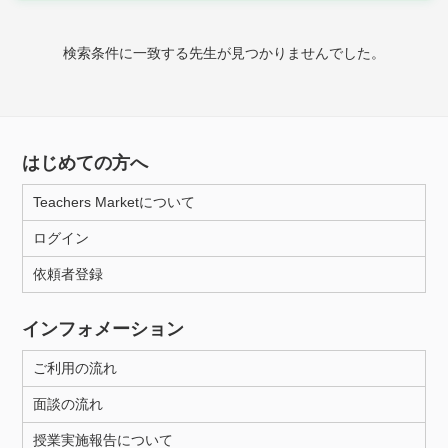
時給：¥1,000 ～ ¥10,000
検索条件に一致する先生が見つかりませんでした。
授業可能日
月曜日
火曜日
水曜日
木曜日
金曜日
はじめての方へ
土曜日
日曜日
Teachers Marketについて
ログイン
所属大学
依頼者登録
インフォメーション
距離：15km以内
ご利用の流れ
面談の流れ
年齢：18-101歳
授業実施報告について