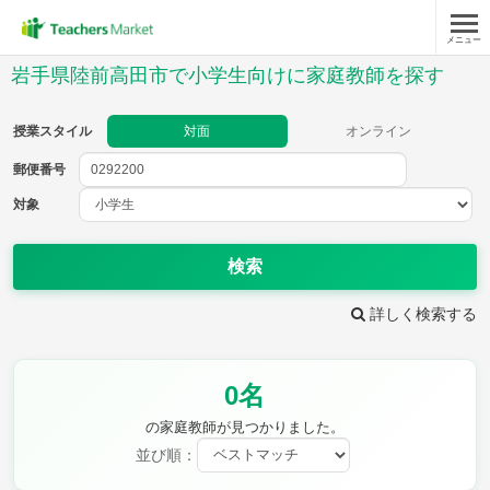
メニュー
授業スタイル
岩手県陸前高田市で小学生向けに家庭教師を探す
対面
オンライン
授業スタイル
対面
オンライン
郵便番号
郵便
番号
対象
対象
検索
詳しく検索する
教科
0名
国語
社会
算数
理科
英語
音楽
の家庭教師が見つかりました。
家庭科
保健・体育
並び順：
図画工作
書写