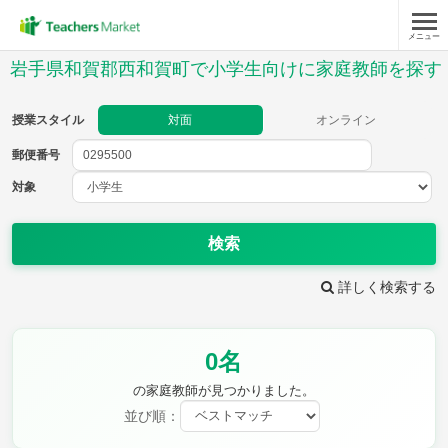
メニュー
授業スタイル
岩手県和賀郡西和賀町で小学生向けに家庭教師を探す
対面
オンライン
授業スタイル
対面
オンライン
郵便番号
郵便
番号
対象
対象
検索
詳しく検索する
教科
0名
国語
社会
算数
理科
英語
音楽
の家庭教師が見つかりました。
家庭科
保健・体育
並び順：
図画工作
書写