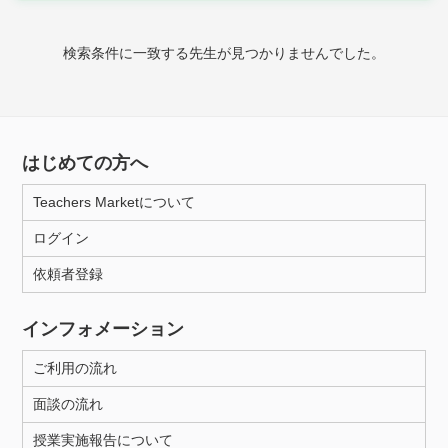
時給：¥1,000 ～ ¥10,000
検索条件に一致する先生が見つかりませんでした。
授業可能日
月曜日
火曜日
水曜日
木曜日
金曜日
はじめての方へ
土曜日
日曜日
Teachers Marketについて
ログイン
所属大学
依頼者登録
インフォメーション
距離：15km以内
ご利用の流れ
面談の流れ
年齢：18-101歳
授業実施報告について