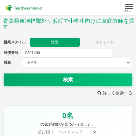
メニュー
授業スタイル
青森県東津軽郡外ヶ浜町で小学生向けに家庭教師を探
す
対面
オンライン
授業スタイル
対面
オンライン
郵便番号
郵便
番号
対象
対象
検索
詳しく検索する
教科
国語
社会
算数
0名
理科
英語
音楽
の家庭教師が見つかりました。
家庭科
保健・体育
図画工作
書写
並び順：