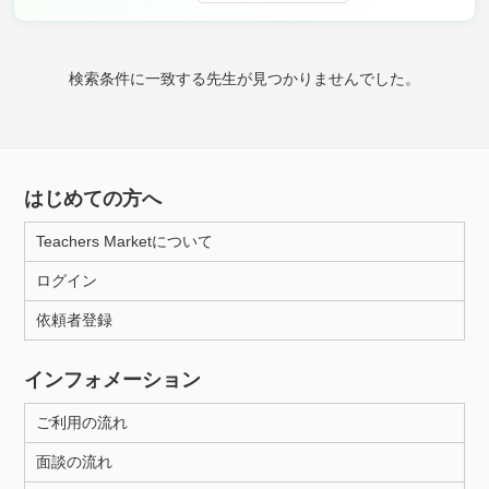
時給：¥1,000 ～ ¥10,000
検索条件に一致する先生が見つかりませんでした。
授業可能日
月曜日
火曜日
水曜日
木曜日
金曜日
はじめての方へ
土曜日
日曜日
Teachers Marketについて
所属大学
ログイン
依頼者登録
距離：15km以内
インフォメーション
ご利用の流れ
年齢：18-101歳
面談の流れ