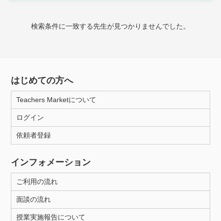
時給：¥1,000 ～ ¥10,000
検索条件に一致する先生が見つかりませんでした。
授業可能日
月曜日
火曜日
水曜日
木曜日
金曜日
はじめての方へ
土曜日
日曜日
Teachers Marketについて
ログイン
所属大学
依頼者登録
インフォメーション
距離：15km以内
ご利用の流れ
面談の流れ
年齢：18-101歳
授業実施報告について