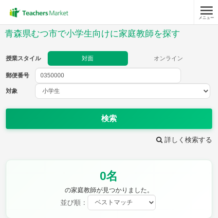
メニュー
授業スタイル
青森県むつ市で小学生向けに家庭教師を探す
対面
オンライン
授業スタイル
対面
オンライン
郵便番号
郵便
番号
対象
対象
検索
詳しく検索する
教科
0名
国語
社会
算数
理科
英語
音楽
の家庭教師が見つかりました。
家庭科
保健・体育
並び順：
図画工作
書写