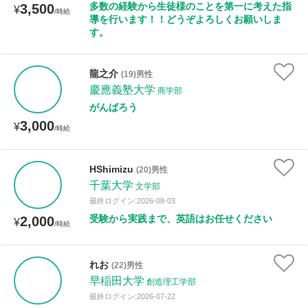
多数の経験から生徒様のことを第一に考えた指
3,500
¥
/時給
導を行います！！どうぞよろしくお願いしま
す。
龍之介
(19)男性
慶應義塾大学
商学部
がんばろう
3,000
¥
/時給
HShimizu
(20)男性
千葉大学
文学部
最終ログイン:2026-08-03
受験から実践まで、英語はお任せください
2,000
¥
/時給
れお
(22)男性
早稲田大学
創造理工学部
最終ログイン:2026-07-22