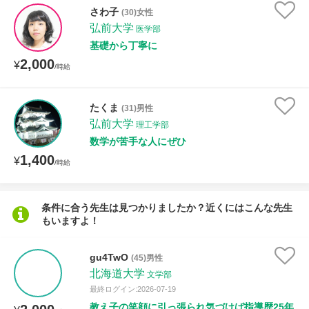
さわ子
(30)女性
弘前大学
医学部
性別
基礎から丁寧に
2,000
¥
/時給
たくま
(31)男性
弘前大学
理工学部
数学が苦手な人にぜひ
1,400
¥
/時給
条件に合う先生は見つかりましたか？近くにはこんな先生
もいますよ！
gu4TwO
(45)男性
北海道大学
文学部
最終ログイン:2026-07-19
教え子の笑顔に引っ張られ気づけば指導歴25年