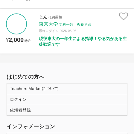
じん
(19)男性
東京大学
文科一類 教養学部
最終ログイン:2026-08-06
現役東大の一年生による指導！やる気がある生
2,000
¥
/時給
徒歓迎です
はじめての方へ
Teachers Marketについて
ログイン
依頼者登録
インフォメーション