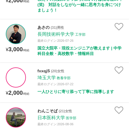
2,000
¥
/時給
(笑) 対話をしながら一緒に思考力を身につけ
ましょう！
あさの
(31)男性
長岡技術科学大学
工学部
最終ログイン:2026-07-26
国立大院卒・現役エンジニアが教えます | 中学
3,000
¥
/時給
科目全般・高校数学・情報科目
fxxqjS
(20)女性
埼玉大学
教養学部
最終ログイン:2026-07-22
一人ひとりに寄り添って丁寧に指導します
2,000
¥
/時給
わんこそば
(21)女性
日本医科大学
医学部
最終ログイン:2026-08-06