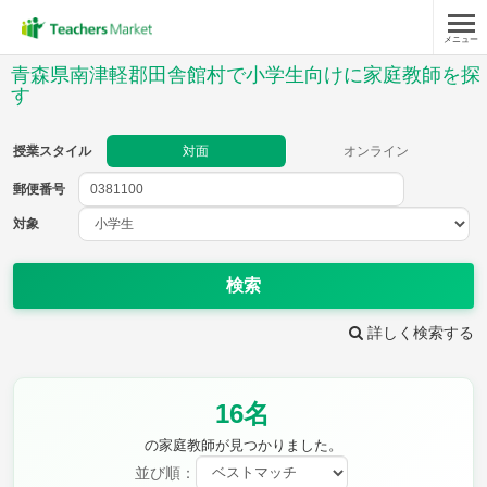
メニュー
授業スタイル
青森県南津軽郡田舎館村で小学生向けに家庭教師を探
す
対面
オンライン
授業スタイル
対面
オンライン
郵便番号
郵便
番号
対象
対象
検索
詳しく検索する
教科
国語
社会
算数
16名
理科
英語
音楽
の家庭教師が見つかりました。
家庭科
保健・体育
図画工作
書写
並び順：