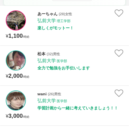
時給：¥1,000 ～ ¥10,000
あーちゃん
(28)女性
弘前大学
理工学部
楽しくがモットー！
授業可能日
1,100
¥
/時給
月曜日
火曜日
水曜日
木曜日
金曜日
松本
(32)男性
土曜日
日曜日
弘前大学
医学部
全力で勉強をお手伝いします
所属大学
2,000
¥
/時給
wani
(26)男性
距離：15km以内
弘前大学
医学部
学習計画から一緒に考えていきましょう！！
3,000
¥
/時給
年齢：18-101歳