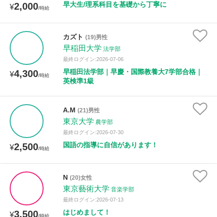
早大生/理系科目を基礎から丁寧に
2,000
¥
/時給
カズト
(19)男性
早稲田大学
法学部
最終ログイン:2026-07-06
早稲田法学部｜早慶・国際教養大7学部合格｜
4,300
¥
/時給
英検準1級
A.M
(21)男性
東京大学
農学部
最終ログイン:2026-07-30
国語の指導に自信があります！
2,500
¥
/時給
N
(20)女性
東京藝術大学
音楽学部
最終ログイン:2026-07-13
はじめまして！
3,500
¥
/時給